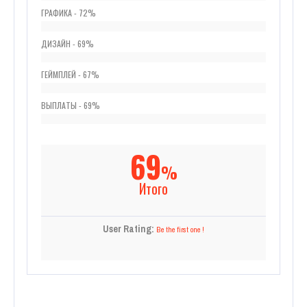
ГРАФИКА - 72%
ДИЗАЙН - 69%
ГЕЙМПЛЕЙ - 67%
ВЫПЛАТЫ - 69%
69
%
Итого
User Rating:
Be the first one !