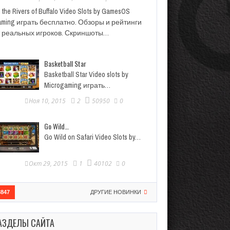
the Rivers of
 the Rivers of Buffalo Video Slots by GamesOS
Buffalo
ming играть бесплатно. Обзоры и рейтинги
т реальных игроков. Скриншоты…
Basketball Star
Basketball Star Video slots by
Microgaming играть…
Ноя 10, 2015
2
50950
0
Go Wild…
Go Wild on Safari Video Slots by…
Окт 29, 2015
1
40102
0
ДРУГИЕ НОВИНКИ
3847
АЗДЕЛЫ САЙТА