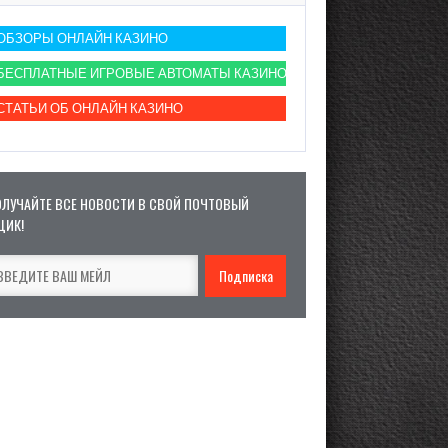
ОБЗОРЫ ОНЛАЙН КАЗИНО
БЕСПЛАТНЫЕ ИГРОВЫЕ АВТОМАТЫ КАЗИНО
СТАТЬИ ОБ ОНЛАЙН КАЗИНО
ОЛУЧАЙТЕ ВСЕ НОВОСТИ В СВОЙ ПОЧТОВЫЙ
ЩИК!