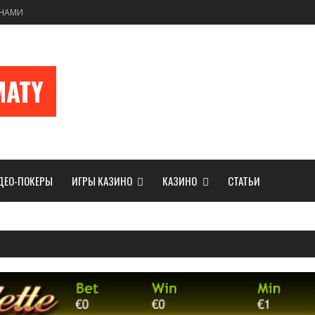
 НАМИ
MATY
ДЕО-ПОКЕРЫ
ИГРЫ КАЗИНО
КАЗИНО
СТАТЬИ