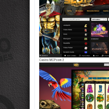
Casino MCPcom 2