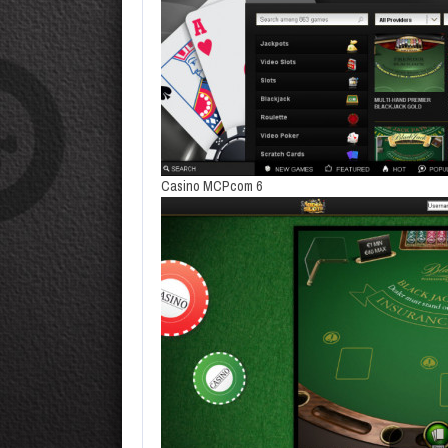
Casino MCPcom 6