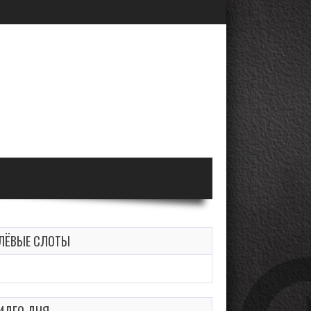
ЛЁВЫЕ СЛОТЫ
ИДЕО ДНЯ