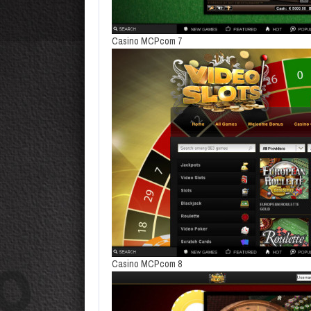
Casino MCPcom 7
Casino MCPcom 8