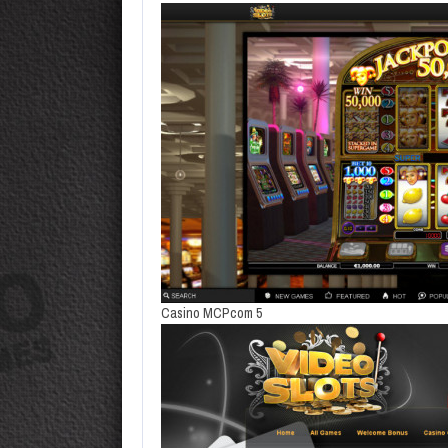
Casino MCPcom 5