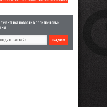
ОЛУЧАЙТЕ ВСЕ НОВОСТИ В СВОЙ ПОЧТОВЫЙ
ЩИК!