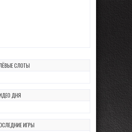
ЛЁВЫЕ СЛОТЫ
ИДЕО ДНЯ
ОСЛЕДНИЕ ИГРЫ