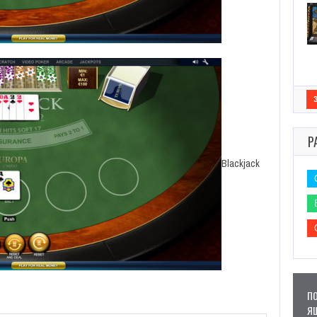
Р
Blackjack
П
Я