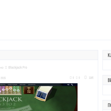
К
но
Blackjack Pro

0
0
1165
 2015
В
П