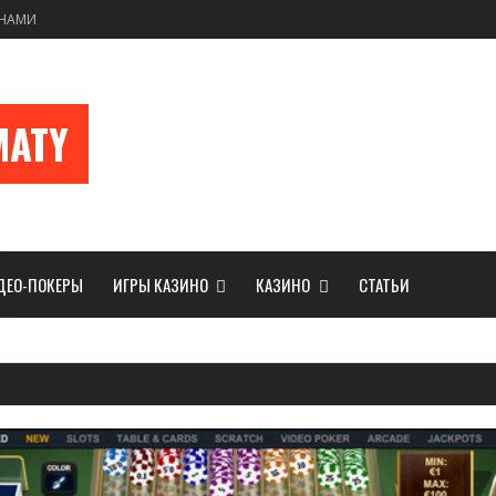
 НАМИ
MATY
ДЕО-ПОКЕРЫ
ИГРЫ КАЗИНО
КАЗИНО
СТАТЬИ