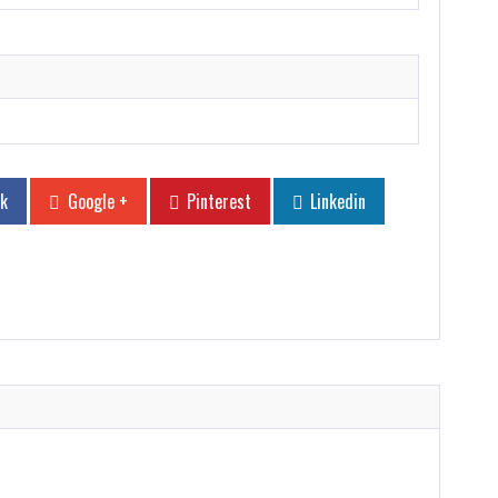
ok
Google +
Pinterest
Linkedin