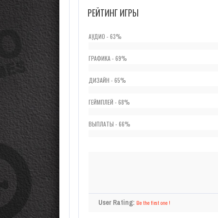
РЕЙТИНГ ИГРЫ
АУДИО - 63%
ГРАФИКА - 69%
ДИЗАЙН - 65%
ГЕЙМПЛЕЙ - 68%
ВЫПЛАТЫ - 66%
User Rating:
Be the first one !