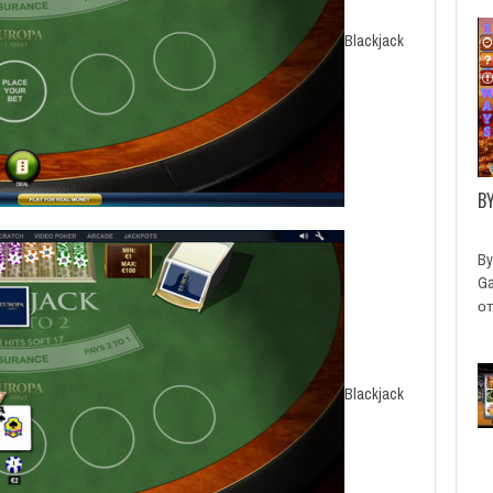
Blackjack
B
By
Ga
о
Blackjack