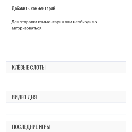
Добавить комментарий
Для отправки комментария вам необходимо
авторизоваться
.
КЛЁВЫЕ СЛОТЫ
ВИДЕО ДНЯ
ПОСЛЕДНИЕ ИГРЫ