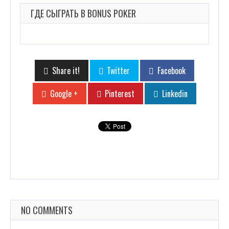
ГДЕ СЫГРАТЬ В BONUS POKER
Share it!
Twitter
Facebook
Google +
Pinterest
Linkedin
NO COMMENTS