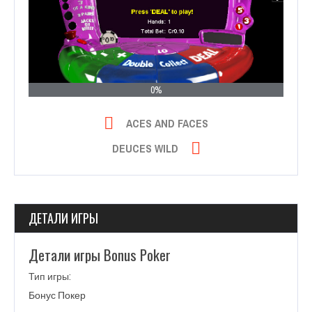
0%

ACES AND FACES

DEUCES WILD
ДЕТАЛИ ИГРЫ
Детали игры Bonus Poker
Тип игры:
Бонус Покер