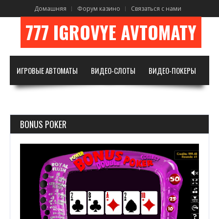
Домашняя
Форум казино
Связаться с нами
777 IGROVYE AVTOMATY
ИГРОВЫЕ АВТОМАТЫ
ВИДЕО-СЛОТЫ
ВИДЕО-ПОКЕРЫ
ИГРЫ КАЗИНО
КАЗИНО
СТАТЬИ
BONUS POKER