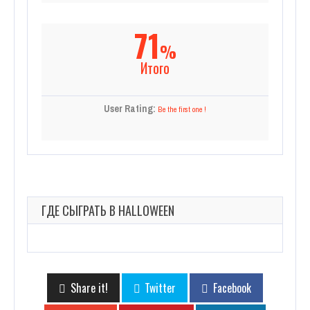
71
%
Итого
User Rating:
Be the first one !
ГДЕ СЫГРАТЬ В HALLOWEEN
Share it!
Twitter
Facebook