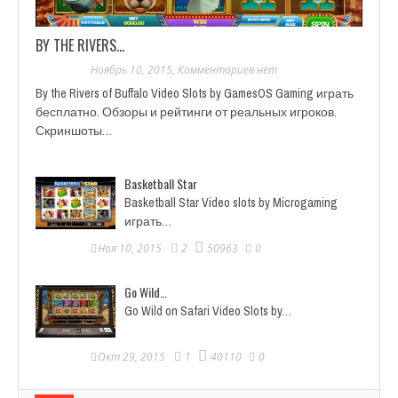
BY THE RIVERS…
Ноябрь 10, 2015,
Комментариев
к
нет
записи
By the Rivers of Buffalo Video Slots by GamesOS Gaming играть
By the
бесплатно. Обзоры и рейтинги от реальных игроков.
Rivers
Скриншоты…
of
Buffalo
Basketball Star
Basketball Star Video slots by Microgaming
играть…
Ноя 10, 2015
2
50963
0
Go Wild…
Go Wild on Safari Video Slots by…
Окт 29, 2015
1
40110
0