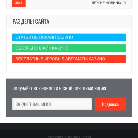
ДРУГИЕ НОВИНКИ
3847
РАЗДЕЛЫ САЙТА
СТАТЬИ ОБ ОНЛАЙН КАЗИНО
ОБЗОРЫ ОНЛАЙН КАЗИНО
БЕСПЛАТНЫЕ ИГРОВЫЕ АВТОМАТЫ КАЗИНО
ПОЛУЧАЙТЕ ВСЕ НОВОСТИ В СВОЙ ПОЧТОВЫЙ ЯЩИК!
COPYRIGHT © 2015-2020