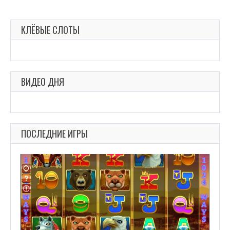
КЛЁВЫЕ СЛОТЫ
ВИДЕО ДНЯ
ПОСЛЕДНИЕ ИГРЫ