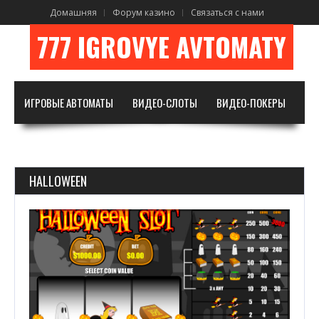
Домашняя
Форум казино
Связаться с нами
777 IGROVYE AVTOMATY
ИГРОВЫЕ АВТОМАТЫ
ВИДЕО-СЛОТЫ
ВИДЕО-ПОКЕРЫ
ИГРЫ КАЗИНО
КАЗИНО
СТАТЬИ
HALLOWEEN