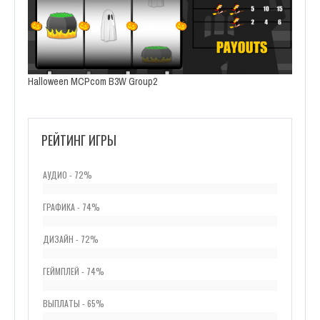
Halloween MCPcom B3W Group2
РЕЙТИНГ ИГРЫ
АУДИО - 72%
ГРАФИКА - 74%
ДИЗАЙН - 72%
ГЕЙМПЛЕЙ - 74%
ВЫПЛАТЫ - 65%