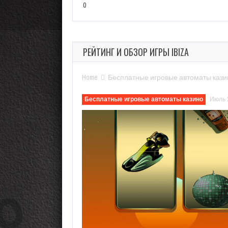
0
РЕЙТИНГ И ОБЗОР ИГРЫ IBIZA
Home
Бесплатные игровые автоматы кази

Бесплатные игровые автоматы казино
Июль 2