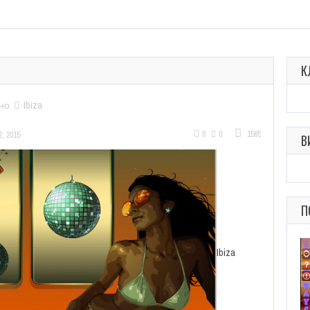
К
но
Ibiza

0
0
1565
, 2015
В
П
Ibiza