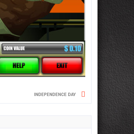

INDEPENDENCE DAY