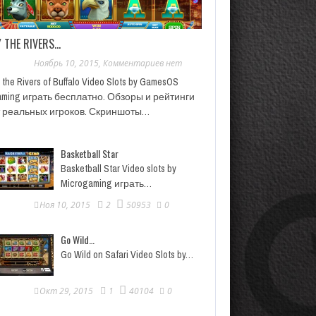
Y THE RIVERS…
Ноябрь 10, 2015,
Комментариев
к записи By
нет
the Rivers of
 the Rivers of Buffalo Video Slots by GamesOS
Buffalo
ming играть бесплатно. Обзоры и рейтинги
т реальных игроков. Скриншоты…
Basketball Star
Basketball Star Video slots by
Microgaming играть…
Ноя 10, 2015
2
50953
0
Go Wild…
Go Wild on Safari Video Slots by…
Окт 29, 2015
1
40104
0