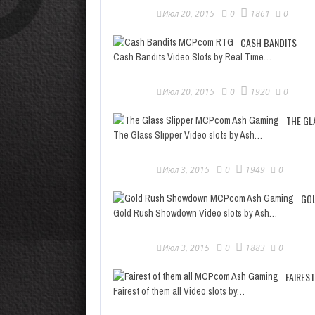
Июл 20, 2015
0
1861
0
CASH BANDITS
Cash Bandits Video Slots by Real Time…
Июл 20, 2015
0
1920
0
THE GL
The Glass Slipper Video slots by Ash…
Июл 3, 2015
0
1949
0
GO
Gold Rush Showdown Video slots by Ash…
Июл 3, 2015
0
1883
0
FAIRES
Fairest of them all Video slots by…