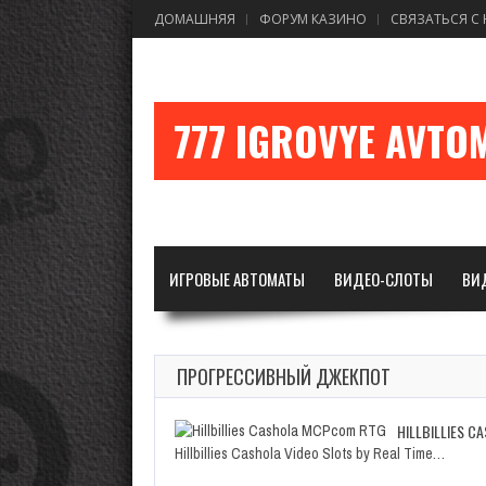
ДОМАШНЯЯ
ФОРУМ КАЗИНО
СВЯЗАТЬСЯ С
777 IGROVYE AVTO
ИГРОВЫЕ АВТОМАТЫ
ВИДЕО-СЛОТЫ
ВИ
ПРОГРЕССИВНЫЙ ДЖЕКПОТ
HILLBILLIES C
Hillbillies Cashola Video Slots by Real Time…