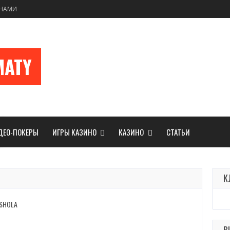
 НАМИ
MATY
ДЕО-ПОКЕРЫ
ИГРЫ КАЗИНО
КАЗИНО
СТАТЬИ
К
ASHOLA
В