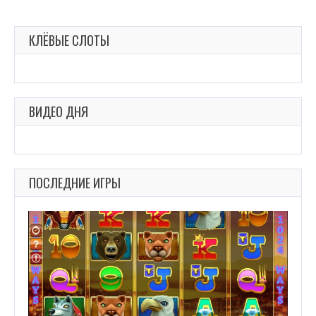
КЛЁВЫЕ СЛОТЫ
ВИДЕО ДНЯ
ПОСЛЕДНИЕ ИГРЫ