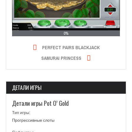
0%

PERFECT PAIRS BLACKJACK

SAMURAI PRINCESS
ДЕТАЛИ ИГРЫ
Детали игры Pot O’ Gold
Тип игры:
Прогрессивные слоты