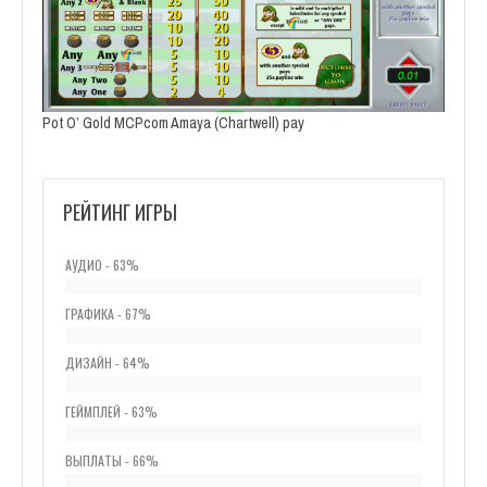
Pot O’ Gold MCPcom Amaya (Chartwell) pay
РЕЙТИНГ ИГРЫ
АУДИО - 63%
ГРАФИКА - 67%
ДИЗАЙН - 64%
ГЕЙМПЛЕЙ - 63%
ВЫПЛАТЫ - 66%