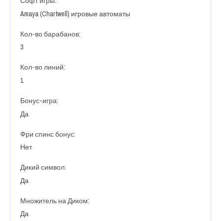
Софт игры:
Amaya (Chartwell) игровые автоматы
Кол-во барабанов:
3
Кол-во линий:
1
Бонус-игра:
Да
Фри спинс бонус:
Нет
Дикий символ:
Да
Множитель на Диком:
Да