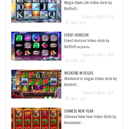
Mega Glam Life Video slots by
BetSoft…
Сен 21, 2015
0
1815
0
EVENT HORIZON
Event Horizon Video slots by
BetSoft играть…
Сен 21, 2015
0
1765
0
WEEKEND IN VEGAS
Weekend in Vegas Video slots by
BetSoft…
Сен 21, 2015
0
1817
0
CHINESE NEW YEAR
Chinese New Year Video Slots by
Novomatic…