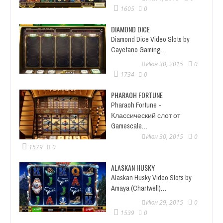
1605
0
DIAMOND DICE
Diamond Dice Video Slots by
Cayetano Gaming…
Июн 30, 2015
0
1734
0
PHARAOH FORTUNE
Pharaoh Fortune -
Классический слот от
Gamescale…
Июн 30, 2015
0
1579
0
ALASKAN HUSKY
Alaskan Husky Video Slots by
Amaya (Chartwell)…
Июн 29, 2015
0
1539
0