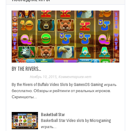
BY THE RIVERS…
Ноябрь 10, 2015,
Комментариев
к
нет
записи
By the Rivers of Buffalo Video Slots by GamesOS Gaming играть
By the
бесплатно. Обзоры и рейтинги от реальных игроков.
Rivers
Скриншоты…
of
Buffalo
Basketball Star
Basketball Star Video slots by Microgaming
играть…