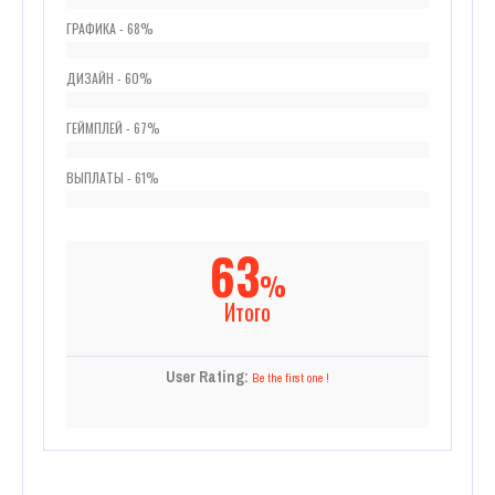
ГРАФИКА - 68%
ДИЗАЙН - 60%
ГЕЙМПЛЕЙ - 67%
ВЫПЛАТЫ - 61%
63
%
Итого
User Rating:
Be the first one !