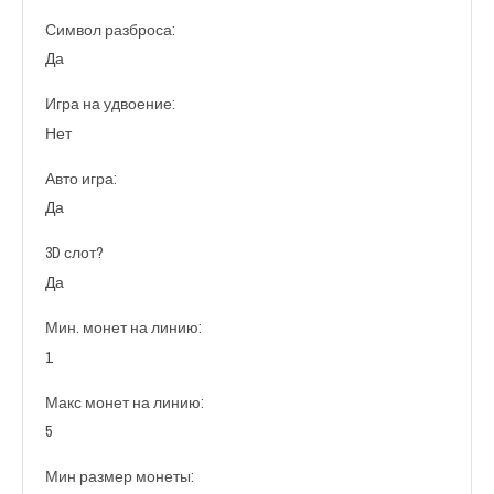
Символ разброса:
Да
Игра на удвоение:
Нет
Авто игра:
Да
3D слот?
Да
Мин. монет на линию:
1
Макс монет на линию:
5
Мин размер монеты: