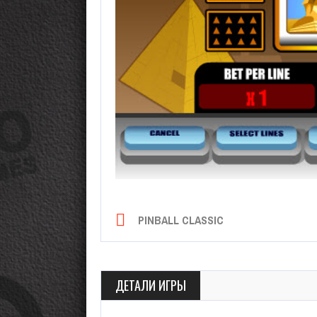

PINBALL CLASSIC
ДЕТАЛИ ИГРЫ