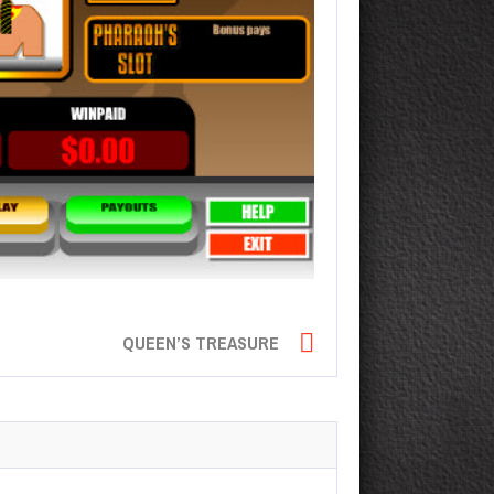

QUEEN’S TREASURE