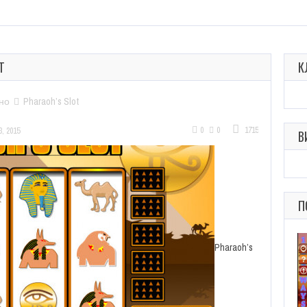
T
К
но
Pharaoh’s Slot

0
0
1715
, 2015
В
П
Pharaoh’s