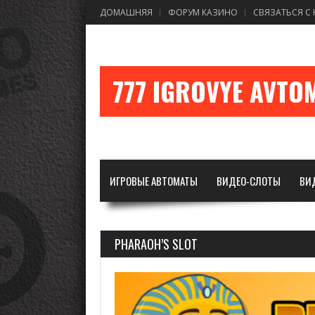
ДОМАШНЯЯ
ФОРУМ КАЗИНО
СВЯЗАТЬСЯ С
777 IGROVYE AVTO
ИГРОВЫЕ АВТОМАТЫ
ВИДЕО-СЛОТЫ
ВИ
PHARAOH’S SLOT