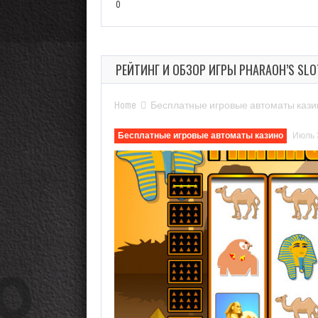
0
РЕЙТИНГ И ОБЗОР ИГРЫ PHARAOH’S SLO
Home
Бесплатные игровые автоматы кази

Бесплатные игровые автоматы казино
Июль 3