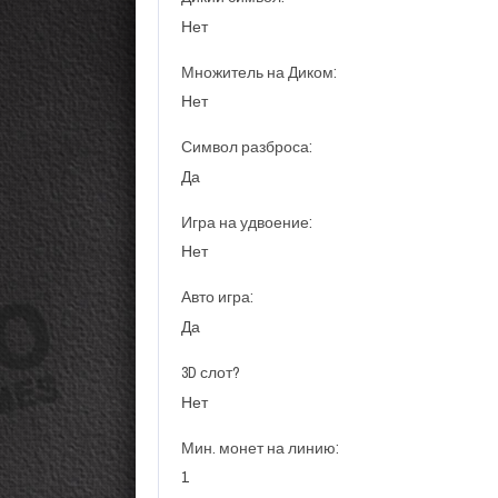
Нет
Множитель на Диком:
Нет
Символ разброса:
Да
Игра на удвоение:
Нет
Авто игра:
Да
3D слот?
Нет
Мин. монет на линию:
1