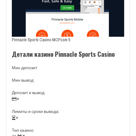
Pinnacle Sports Casino MCPcom 5
Детали казино Pinnacle Sports Casino
Мин депозит:
Мин вывод:
Депозит и вывод:
Лимиты и сроки вывода:
Тип казино: