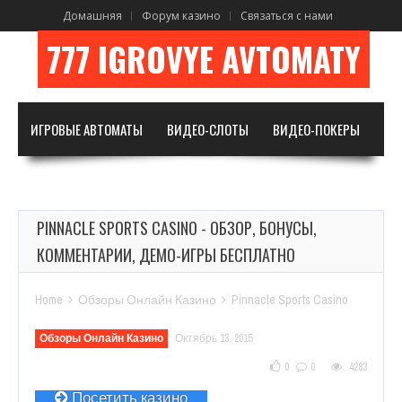
Домашняя
Форум казино
Связаться с нами
777 IGROVYE AVTOMATY
ИГРОВЫЕ АВТОМАТЫ
ВИДЕО-СЛОТЫ
ВИДЕО-ПОКЕРЫ
ИГРЫ КАЗИНО
КАЗИНО
СТАТЬИ
PINNACLE SPORTS CASINO - ОБЗОР, БОНУСЫ,
КОММЕНТАРИИ, ДЕМО-ИГРЫ БЕСПЛАТНО
Home
Обзоры Онлайн Казино
Pinnacle Sports Casino


Обзоры Онлайн Казино
Октябрь 13, 2015
0
0
4283
Посетить казино