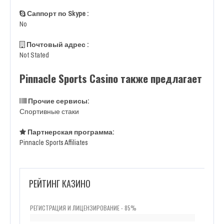
Саппорт по Skype :
No
Почтовый адрес :
Not Stated
Pinnacle Sports Casino также предлагает
Прочие сервисы:
Спортивные стаки
Партнерская программа:
Pinnacle Sports Affiliates
РЕЙТИНГ КАЗИНО
РЕГИСТРАЦИЯ И ЛИЦЕНЗИРОВАНИЕ - 85%