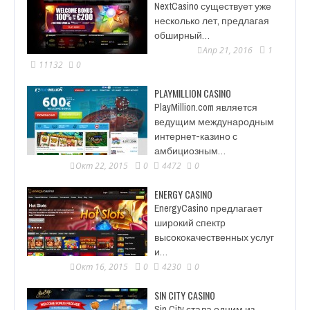
NextCasino существует уже
несколько лет, предлагая
обширный…
Апр 21, 2016
1
11132
0
PLAYMILLION CASINO
PlayMillion.com является
ведущим международным
интернет-казино с
амбициозным…
Окт 22, 2015
0
4472
0
ENERGY CASINO
EnergyCasino предлагает
широкий спектр
высококачественных услуг
и…
Окт 16, 2015
0
4230
0
SIN CITY CASINO
Sin City стала одним из