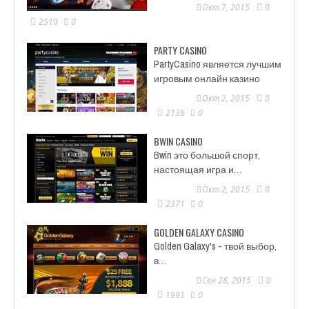
Окт 7, 2015
0
2510
0
PARTY CASINO
PartyCasino является лучшим
игровым онлайн казино
Окт 2, 2015
0
2136
0
BWIN CASINO
Bwin это большой спорт,
настоящая игра и…
Окт 2, 2015
0
2371
0
GOLDEN GALAXY CASINO
Golden Galaxy's - твой выбор,
в…
Сен 28, 2015
0
1991
0