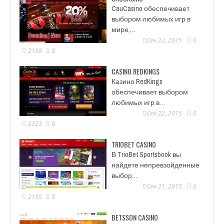
CauCasino обеспечивает
выбором любимых игр в
мире,…
Сен 22, 2015
0
2158
0
CASINO REDKINGS
Казино RedKings
обеспечивает выбором
любимых игр в…
Сен 22, 2015
0
2323
0
TRIOBET CASINO
В TrioBet Sportsbook вы
найдете непревзойденные
выбор…
Сен 21, 2015
0
2135
0
BETSSON CASINO