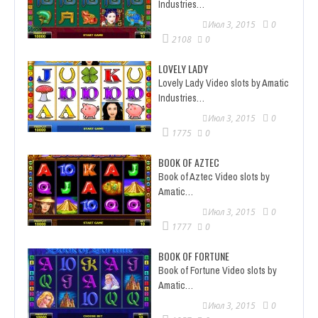
Industries…
Июл 3, 2015
0
2108
0
LOVELY LADY
Lovely Lady Video slots by Amatic
Industries…
Июл 3, 2015
0
1775
0
BOOK OF AZTEC
Book of Aztec Video slots by
Amatic…
Июл 3, 2015
0
1777
0
BOOK OF FORTUNE
Book of Fortune Video slots by
Amatic…
Июл 3, 2015
0