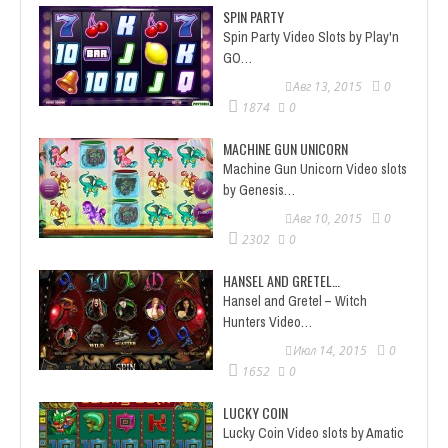
SPIN PARTY
Spin Party Video Slots by Play'n
GO…
Авг 13, 2015
0
1874
0
MACHINE GUN UNICORN
Machine Gun Unicorn Video slots
by Genesis…
Авг 10, 2015
0
2302
0
HANSEL AND GRETEL…
Hansel and Gretel – Witch
Hunters Video…
Июл 14, 2015
0
1652
0
LUCKY COIN
Lucky Coin Video slots by Amatic