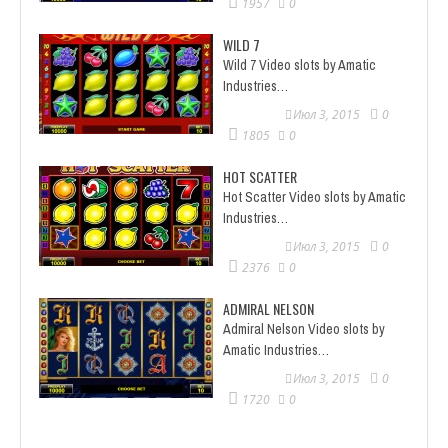
1957
0
WILD 7
Wild 7 Video slots by Amatic
Industries…
Июл 3, 2015
0
1805
0
HOT SCATTER
Hot Scatter Video slots by Amatic
Industries…
Июл 3, 2015
0
2376
0
ADMIRAL NELSON
Admiral Nelson Video slots by
Amatic Industries…
Июл 3, 2015
0
1720
0