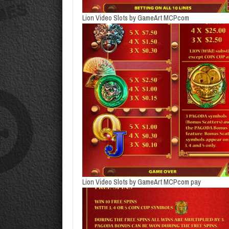
Lion Video Slots by GameArt MCPcom
Lion Video Slots by GameArt MCPcom pay