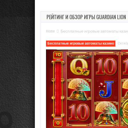
РЕЙТИНГ И ОБЗОР ИГРЫ GUARDIAN LION
Home
Бесплатные игровые автоматы кази

Бесплатные игровые автоматы казино
Октябр