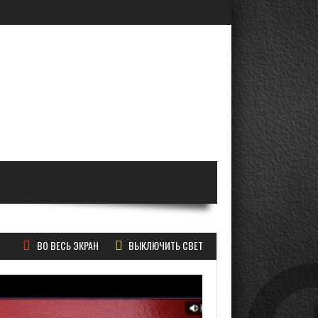
ВО ВЕСЬ ЭКРАН
ВЫКЛЮЧИТЬ СВЕТ