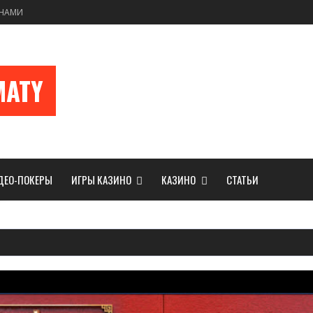
 НАМИ
MATY
ДЕО-ПОКЕРЫ
ИГРЫ КАЗИНО
КАЗИНО
СТАТЬИ