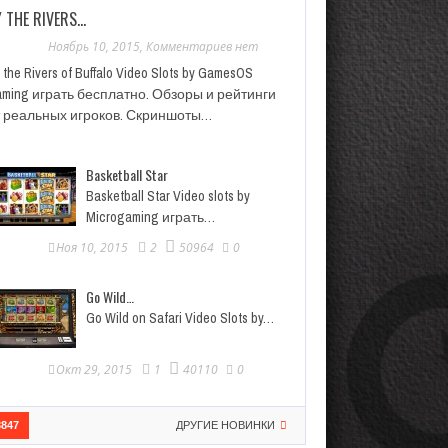
Y THE RIVERS…
Ноябрь 10, 2015,
Комментариев
к записи By
нет
the Rivers of
 the Rivers of Buffalo Video Slots by GamesOS
Buffalo
ming играть бесплатно. Обзоры и рейтинги
т реальных игроков. Скриншоты…
Basketball Star
Basketball Star Video slots by
Microgaming играть…
Ноя 10, 2015
2
50964
0
Go Wild…
Go Wild on Safari Video Slots by…
Окт 29, 2015
1
40110
0
ДРУГИЕ НОВИНКИ
3847