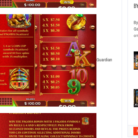
B
By
Ga
о
Guardian