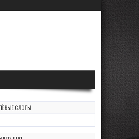
ЛЁВЫЕ СЛОТЫ
ИДЕО ДНЯ