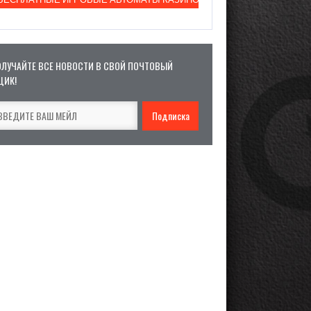
ОЛУЧАЙТЕ ВСЕ НОВОСТИ В СВОЙ ПОЧТОВЫЙ
ЩИК!