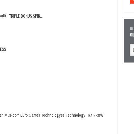
TRIPLE BONUS SPIN…
П
Я
RESS
RAINBOW