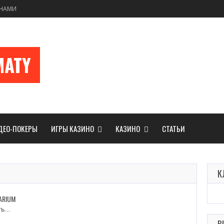
 НАМИ
MATY
ДЕО-ПОКЕРЫ
ИГРЫ КАЗИНО
КАЗИНО
СТАТЬИ
К
ARIUM
ать…
В