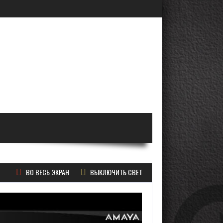
ВО ВЕСЬ ЭКРАН
ВЫКЛЮЧИТЬ СВЕТ