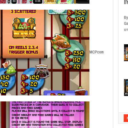
B
By
Ga
о
MCPcom