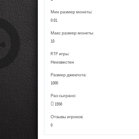
Мин размер монеты:
0.01
Макс размер монеты:
10
RTP игры:
Неизвестен
Размер джекпота:
1000
Раз сыграно:
1556
Отзывы игроков:
0