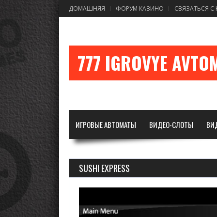
ДОМАШНЯЯ
ФОРУМ КАЗИНО
СВЯЗАТЬСЯ С
777 IGROVYE AVTO
ИГРОВЫЕ АВТОМАТЫ
ВИДЕО-СЛОТЫ
ВИ
SUSHI EXPRESS