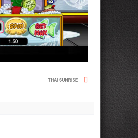

THAI SUNRISE