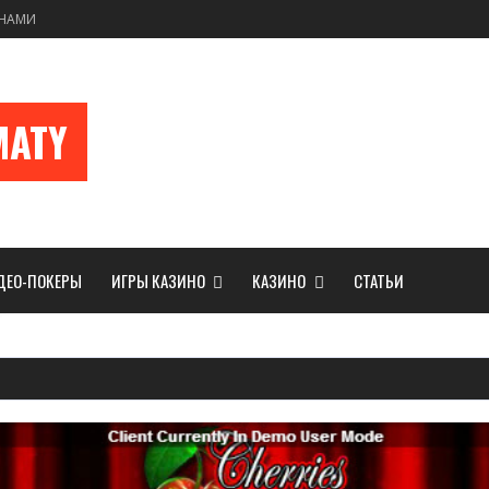
 НАМИ
MATY
ДЕО-ПОКЕРЫ
ИГРЫ КАЗИНО
КАЗИНО
СТАТЬИ