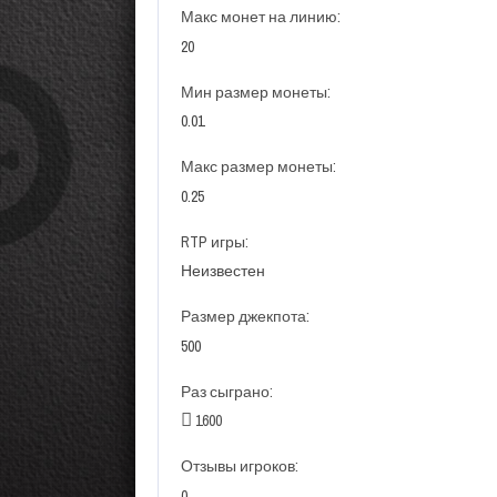
Макс монет на линию:
20
Мин размер монеты:
0.01
Макс размер монеты:
0.25
RTP игры:
Неизвестен
Размер джекпота:
500
Раз сыграно:
1600
Отзывы игроков:
0