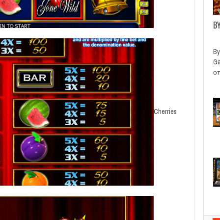
B
By
Ga
о
Cherries