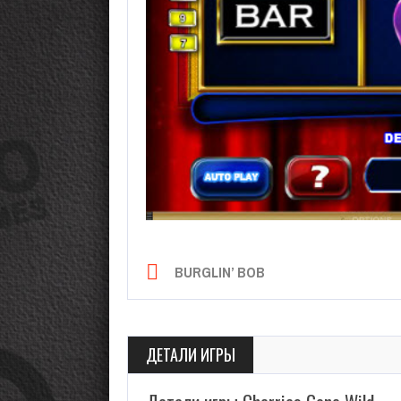

BURGLIN’ BOB
ДЕТАЛИ ИГРЫ