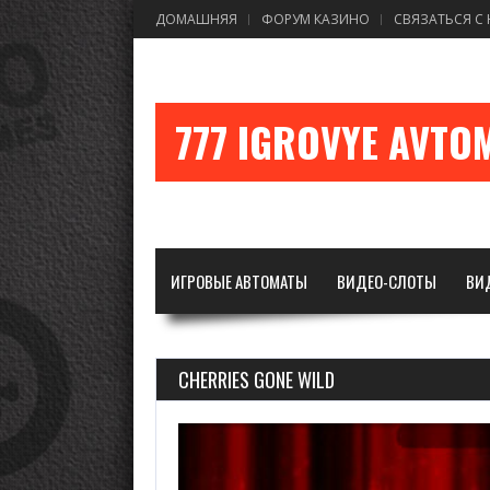
ДОМАШНЯЯ
ФОРУМ КАЗИНО
СВЯЗАТЬСЯ С
777 IGROVYE AVTO
ИГРОВЫЕ АВТОМАТЫ
ВИДЕО-СЛОТЫ
ВИ
CHERRIES GONE WILD