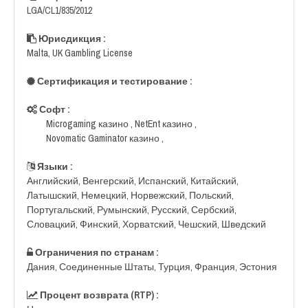
LGA/CL1/835/2012
Юрисдикция :
Malta
,
UK Gambling License
Сертификация и тестирование :
Софт :
Microgaming казино
NetEnt казино
Novomatic Gaminator казино
Языки :
Английский
,
Венгерский
,
Испанский
,
Китайский
,
Латышский
,
Немецкий
,
Норвежский
,
Польский
,
Португальский
,
Румынский
,
Русский
,
Сербский
,
Словацкий
,
Финский
,
Хорватский
,
Чешский
,
Шведский
Ограничения по странам :
Дания
,
Соединенные Штаты
,
Турция
,
Франция
,
Эстония
Процент возврата (RTP) :