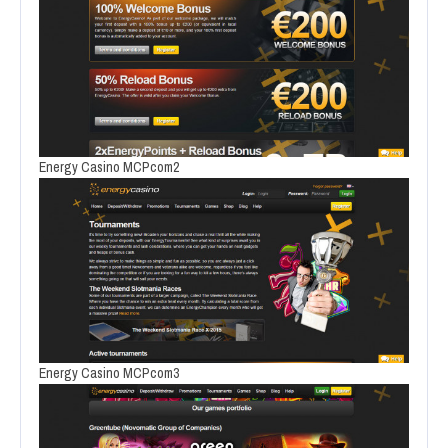
Energy Casino MCPcom2
Energy Casino MCPcom3