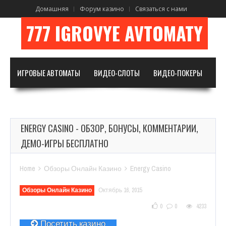
Домашняя
Форум казино
Связаться с нами
777 IGROVYE AVTOMATY
ИГРОВЫЕ АВТОМАТЫ
ВИДЕО-СЛОТЫ
ВИДЕО-ПОКЕРЫ
ИГРЫ КАЗИНО
КАЗИНО
СТАТЬИ
ENERGY CASINO - ОБЗОР, БОНУСЫ, КОММЕНТАРИИ,
ДЕМО-ИГРЫ БЕСПЛАТНО
Home
Обзоры Онлайн Казино
Energy Casino


Обзоры Онлайн Казино
Октябрь 16, 2015
0
0
4233
Посетить казино