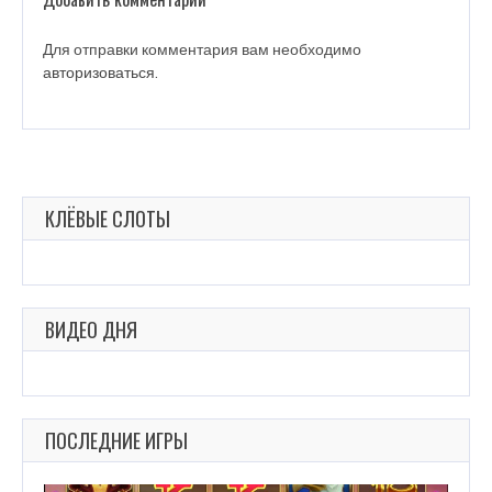
Для отправки комментария вам необходимо
авторизоваться
.
КЛЁВЫЕ СЛОТЫ
ВИДЕО ДНЯ
ПОСЛЕДНИЕ ИГРЫ