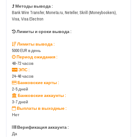
Методы вывода :
Bank Wire Transfer
,
Moneta.ru
,
Neteller
,
Skrill (Moneybookers)
,
Visa
,
Visa Electron
Лимиты и сроки вывода :
Лимиты вывода :
5000 EUR в день
Период ожидания :
48-72 часов
ЭПС :
24-48 часов
Банковские карты :
2-5 дней
Банковские аккаунты :
3-7 дней
Выплаты в выходные :
Нет
Верификация аккаунта :
Да