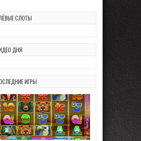
ЛЁВЫЕ СЛОТЫ
ИДЕО ДНЯ
ОСЛЕДНИЕ ИГРЫ