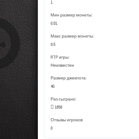
1
Мин размер монеты:
0.01
Макс размер монеты:
0.5
RTP игры:
Неизвестен
Размер джекпота:
40
Раз сыграно:
1658
Отзывы игроков:
0