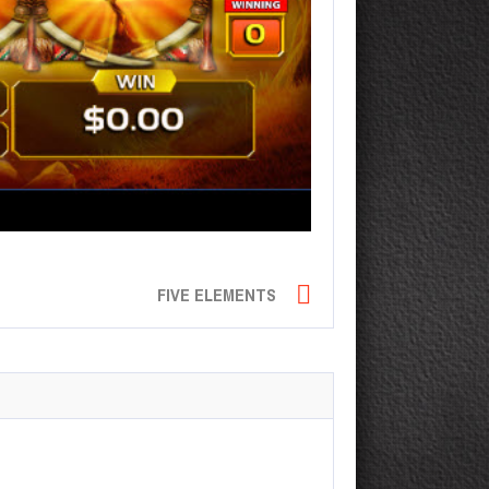

FIVE ELEMENTS