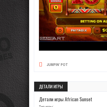

JUMPIN’ POT
ДЕТАЛИ ИГРЫ
Детали игры African Sunset
Тип игры: