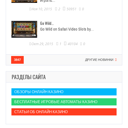
играть…
Ноя 10, 2015
2
50951
0
Go Wild…
Go Wild on Safari Video Slots by…
Окт 29, 2015
1
40104
0
ДРУГИЕ НОВИНКИ
3847
РАЗДЕЛЫ САЙТА
ОБЗОРЫ ОНЛАЙН КАЗИНО
БЕСПЛАТНЫЕ ИГРОВЫЕ АВТОМАТЫ КАЗИНО
СТАТЬИ ОБ ОНЛАЙН КАЗИНО