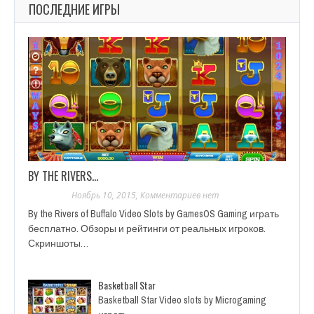
ПОСЛЕДНИЕ ИГРЫ
BY THE RIVERS…
Ноябрь 10, 2015,
Комментариев
к
нет
записи
By the Rivers of Buffalo Video Slots by GamesOS Gaming играть
By the
бесплатно. Обзоры и рейтинги от реальных игроков.
Rivers
Скриншоты…
of
Buffalo
Basketball Star
Basketball Star Video slots by Microgaming