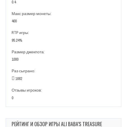
0.4
Макс размер монеты:
400
RTP игры:
95.24%
Размер джекпота:
1000
Раз сыграно:
1682
Отзывы игроков:
0
РЕЙТИНГ И ОБЗОР ИГРЫ ALI BABA’S TREASURE