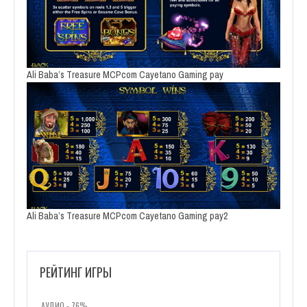
Ali Baba’s Treasure MCPcom Cayetano Gaming pay
Ali Baba’s Treasure MCPcom Cayetano Gaming pay2
РЕЙТИНГ ИГРЫ
АУДИО - 76%