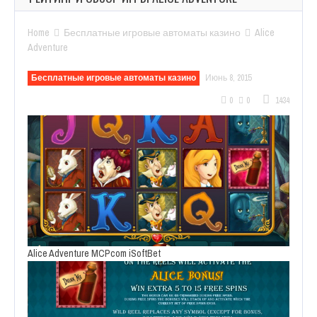
Home
Бесплатные игровые автоматы казино
Alice


Adventure
Бесплатные игровые автоматы казино
Июнь 8, 2015
0
0
1434
Alice Adventure MCPcom iSoftBet