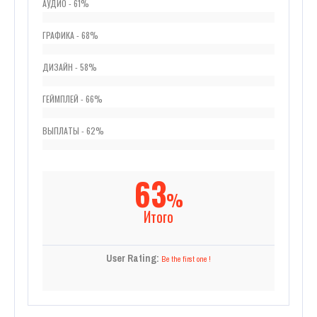
АУДИО - 61%
ГРАФИКА - 68%
ДИЗАЙН - 58%
ГЕЙМПЛЕЙ - 66%
ВЫПЛАТЫ - 62%
63
%
Итого
User Rating:
Be the first one !