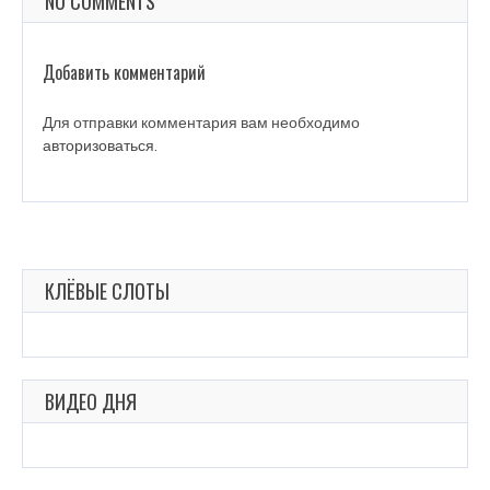
NO COMMENTS
Добавить комментарий
Для отправки комментария вам необходимо
авторизоваться
.
КЛЁВЫЕ СЛОТЫ
ВИДЕО ДНЯ