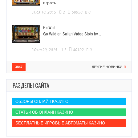
играть…
Ноя 10, 2015
2
50950
0
Go Wild…
Go Wild on Safari Video Slots by…
Окт 29, 2015
1
40102
0
ДРУГИЕ НОВИНКИ
3847
РАЗДЕЛЫ САЙТА
ОБЗОРЫ ОНЛАЙН КАЗИНО
СТАТЬИ ОБ ОНЛАЙН КАЗИНО
БЕСПЛАТНЫЕ ИГРОВЫЕ АВТОМАТЫ КАЗИНО