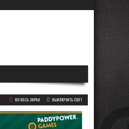
ВО ВЕСЬ ЭКРАН
ВЫКЛЮЧИТЬ СВЕТ