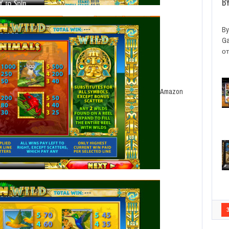
B
By
Ga
о
Amazon