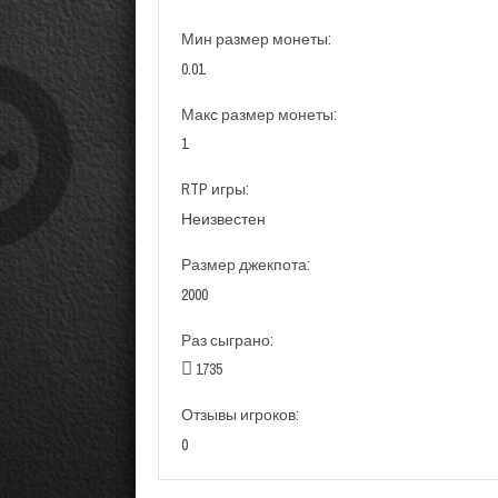
Мин размер монеты:
0.01
Макс размер монеты:
1
RTP игры:
Неизвестен
Размер джекпота:
2000
Раз сыграно:
1735
Отзывы игроков:
0