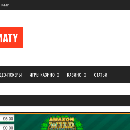
 НАМИ
MATY
ДЕО-ПОКЕРЫ
ИГРЫ КАЗИНО
КАЗИНО
СТАТЬИ