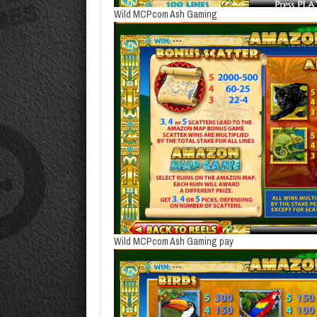
Wild MCPcom Ash Gaming
Wild MCPcom Ash Gaming pay