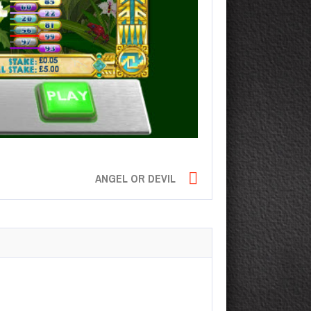

ANGEL OR DEVIL