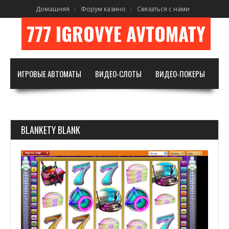
Домашняя
Форум казино
Связаться с нами
777 IGROVYE AVTOMATY
ИГРОВЫЕ АВТОМАТЫ
ВИДЕО-СЛОТЫ
ВИДЕО-ПОКЕРЫ
ИГРЫ КАЗИНО
КАЗИНО
СТАТЬИ
BLANKETY BLANK