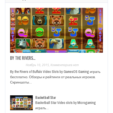
BY THE RIVERS…
Ноябрь 10, 2015,
Комментариев
к
нет
записи
By the Rivers of Buffalo Video Slots by GamesOS Gaming играть
By the
бесплатно. Обзоры и рейтинги от реальных игроков.
Rivers
Скриншоты…
of
Buffalo
Basketball Star
Basketball Star Video slots by Microgaming
играть…