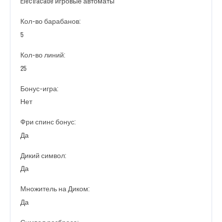
Electracade игровые автоматы
Кол-во барабанов:
5
Кол-во линий:
25
Бонус-игра:
Нет
Фри спинс бонус:
Да
Дикий символ:
Да
Множитель на Диком:
Да