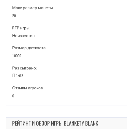
Макс размер монеты:
20
RTP игры:
Неизвестен
Размер джекпота:
10000
Раз сыграно:
1478
Отзывы игроков:
0
РЕЙТИНГ И ОБЗОР ИГРЫ BLANKETY BLANK