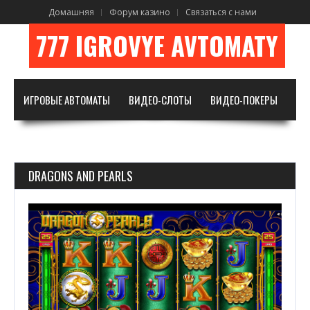
Домашняя
Форум казино
Связаться с нами
777 IGROVYE AVTOMATY
ИГРОВЫЕ АВТОМАТЫ
ВИДЕО-СЛОТЫ
ВИДЕО-ПОКЕРЫ
ИГРЫ КАЗИНО
КАЗИНО
СТАТЬИ
DRAGONS AND PEARLS