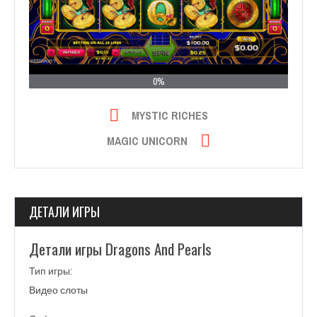
0%

MYSTIC RICHES

MAGIC UNICORN
ДЕТАЛИ ИГРЫ
Детали игры Dragons And Pearls
Тип игры:
Видео слоты