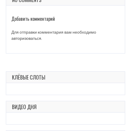
Добавить комментарий
Для отправки комментария вам необходимо
авторизоваться
.
КЛЁВЫЕ СЛОТЫ
ВИДЕО ДНЯ