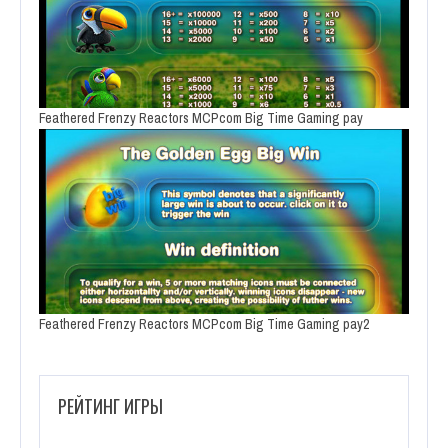
Feathered Frenzy Reactors MCPcom Big Time Gaming pay
Feathered Frenzy Reactors MCPcom Big Time Gaming pay2
РЕЙТИНГ ИГРЫ