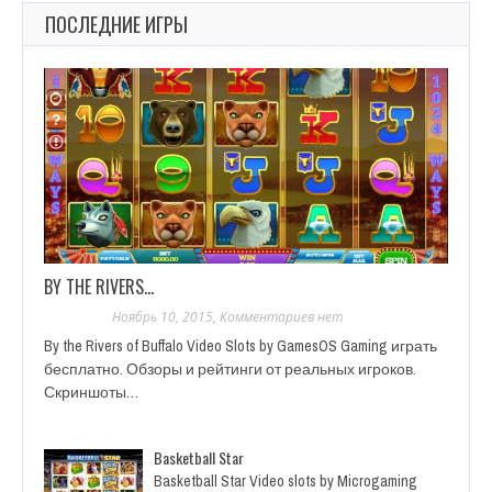
ПОСЛЕДНИЕ ИГРЫ
BY THE RIVERS…
Ноябрь 10, 2015,
Комментариев
к
нет
записи
By the Rivers of Buffalo Video Slots by GamesOS Gaming играть
By the
бесплатно. Обзоры и рейтинги от реальных игроков.
Rivers
Скриншоты…
of
Buffalo
Basketball Star
Basketball Star Video slots by Microgaming