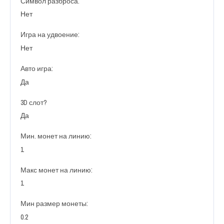
Символ разброса:
Нет
Игра на удвоение:
Нет
Авто игра:
Да
3D слот?
Да
Мин. монет на линию:
1
Макс монет на линию:
1
Мин размер монеты:
0.2