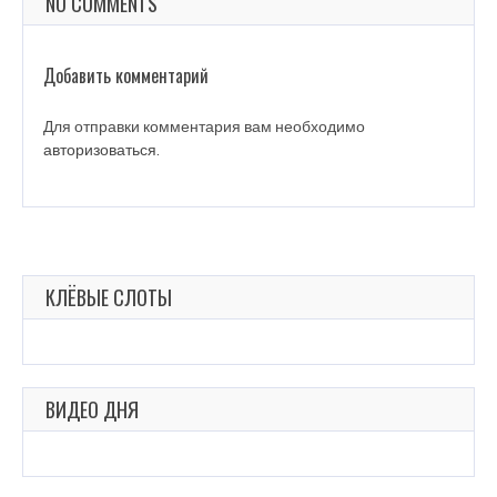
NO COMMENTS
Добавить комментарий
Для отправки комментария вам необходимо
авторизоваться
.
КЛЁВЫЕ СЛОТЫ
ВИДЕО ДНЯ