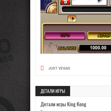

JUST VEGAS
ДЕТАЛИ ИГРЫ
Детали игры King Kong