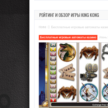
РЕЙТИНГ И ОБЗОР ИГРЫ KING KONG
Home
Бесплатные игровые автоматы кази

Бесплатные игровые автоматы казино
Июнь 2