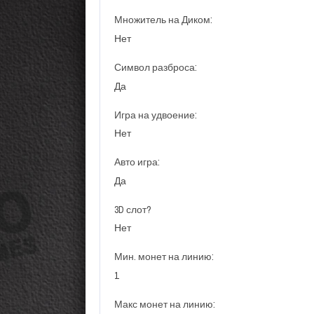
Множитель на Диком:
Нет
Символ разброса:
Да
Игра на удвоение:
Нет
Авто игра:
Да
3D слот?
Нет
Мин. монет на линию:
1
Макс монет на линию: