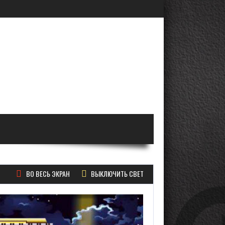
ВО ВЕСЬ ЭКРАН
ВЫКЛЮЧИТЬ СВЕТ