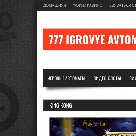
ДОМАШНЯЯ
ФОРУМ КАЗИНО
СВЯЗАТЬСЯ С
777 IGROVYE AVTO
ИГРОВЫЕ АВТОМАТЫ
ВИДЕО-СЛОТЫ
ВИ
KING KONG