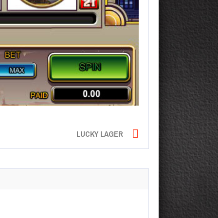

LUCKY LAGER