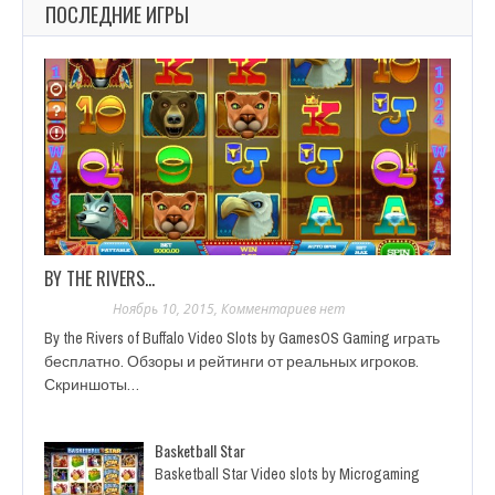
ПОСЛЕДНИЕ ИГРЫ
BY THE RIVERS…
Ноябрь 10, 2015,
Комментариев
к
нет
записи
By the Rivers of Buffalo Video Slots by GamesOS Gaming играть
By the
бесплатно. Обзоры и рейтинги от реальных игроков.
Rivers
Скриншоты…
of
Buffalo
Basketball Star
Basketball Star Video slots by Microgaming