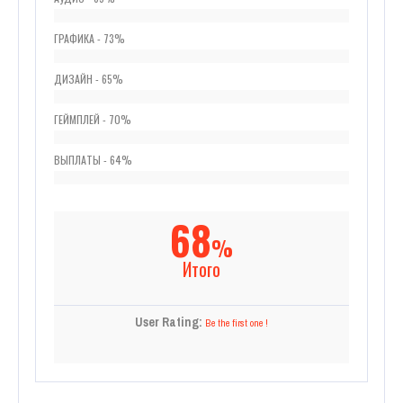
ГРАФИКА - 73%
ДИЗАЙН - 65%
ГЕЙМПЛЕЙ - 70%
ВЫПЛАТЫ - 64%
68
%
Итого
User Rating:
Be the first one !