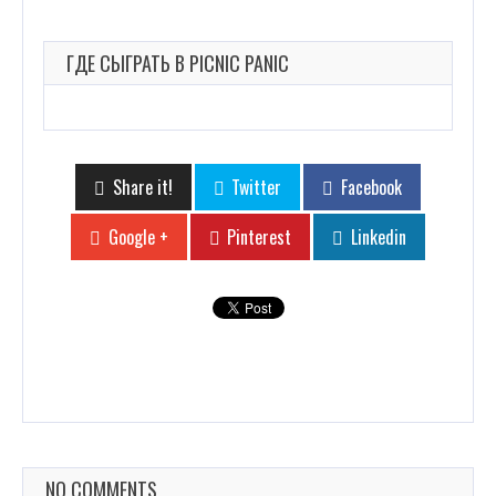
ГДЕ СЫГРАТЬ В PICNIC PANIC
Share it!
Twitter
Facebook
Google +
Pinterest
Linkedin
NO COMMENTS