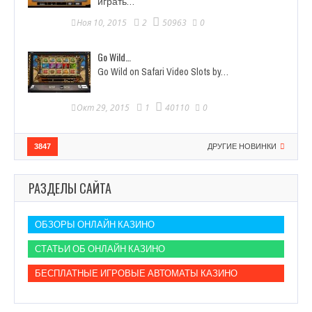
играть…
Ноя 10, 2015
2
50963
0
Go Wild…
Go Wild on Safari Video Slots by…
Окт 29, 2015
1
40110
0
ДРУГИЕ НОВИНКИ
3847
РАЗДЕЛЫ САЙТА
ОБЗОРЫ ОНЛАЙН КАЗИНО
СТАТЬИ ОБ ОНЛАЙН КАЗИНО
БЕСПЛАТНЫЕ ИГРОВЫЕ АВТОМАТЫ КАЗИНО