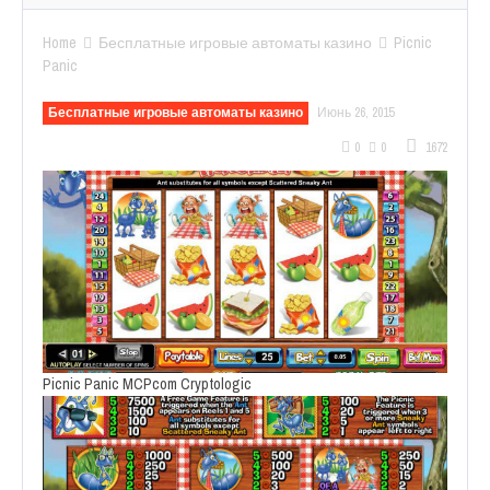
Home
Бесплатные игровые автоматы казино
Picnic


Panic
Бесплатные игровые автоматы казино
Июнь 26, 2015
0
0
1672
Picnic Panic MCPcom Cryptologic