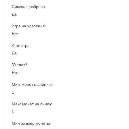
Символ разброса:
Да
Игра на удвоение:
Нет
Авто игра:
Да
3D слот?
Нет
Мин. монет на линию:
1
Макс монет на линию:
1
Мин размер монеты: