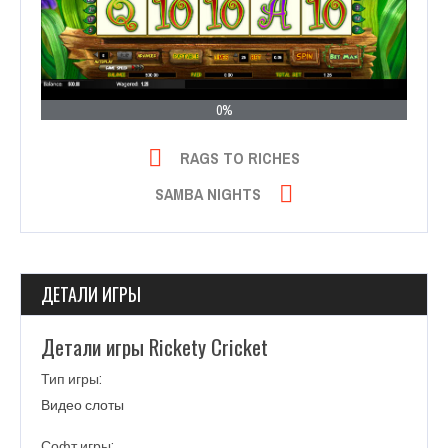
0%

RAGS TO RICHES

SAMBA NIGHTS
ДЕТАЛИ ИГРЫ
Детали игры Rickety Cricket
Тип игры:
Видео слоты
Софт игры: