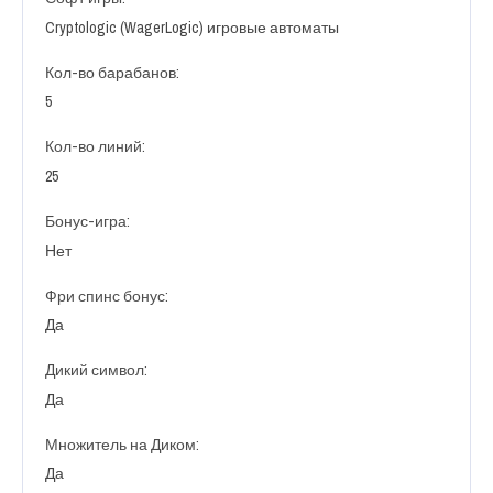
Cryptologic (WagerLogic) игровые автоматы
Кол-во барабанов:
5
Кол-во линий:
25
Бонус-игра:
Нет
Фри спинс бонус:
Да
Дикий символ:
Да
Множитель на Диком:
Да