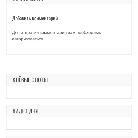
Добавить комментарий
Для отправки комментария вам необходимо
авторизоваться
.
КЛЁВЫЕ СЛОТЫ
ВИДЕО ДНЯ