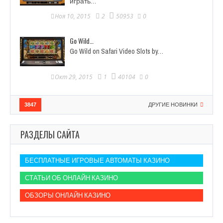
играть…
Ноя 10, 2015
2
50953
0
Go Wild…
Go Wild on Safari Video Slots by…
Окт 29, 2015
1
40104
0
ДРУГИЕ НОВИНКИ
3847
РАЗДЕЛЫ САЙТА
БЕСПЛАТНЫЕ ИГРОВЫЕ АВТОМАТЫ КАЗИНО
СТАТЬИ ОБ ОНЛАЙН КАЗИНО
ОБЗОРЫ ОНЛАЙН КАЗИНО