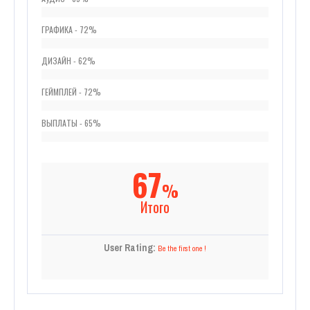
ГРАФИКА - 72%
ДИЗАЙН - 62%
ГЕЙМПЛЕЙ - 72%
ВЫПЛАТЫ - 65%
67
%
Итого
User Rating:
Be the first one !