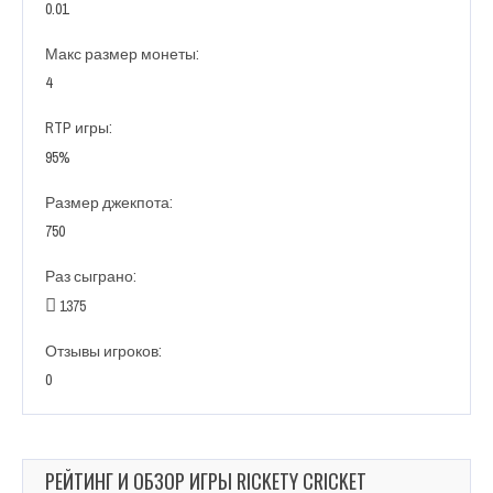
0.01
Макс размер монеты:
4
RTP игры:
95%
Размер джекпота:
750
Раз сыграно:
1375
Отзывы игроков:
0
РЕЙТИНГ И ОБЗОР ИГРЫ RICKETY CRICKET