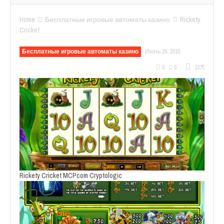
Home
Бесплатные игровые автоматы казино
Rickety


Cricket
Бесплатные игровые автоматы казино
Июнь 26, 2015
0
0
1375
Rickety Cricket MCPcom Cryptologic