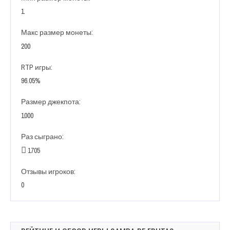
1
Макс размер монеты:
200
RTP игры:
96.05%
Размер джекпота:
1000
Раз сыграно:
1705
Отзывы игроков:
0