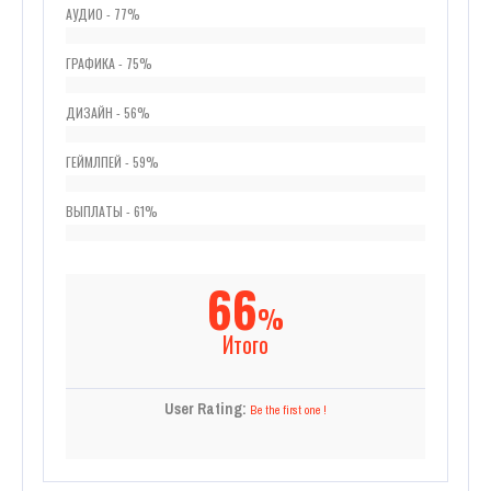
АУДИО - 77%
ГРАФИКА - 75%
ДИЗАЙН - 56%
ГЕЙМЛПЕЙ - 59%
ВЫПЛАТЫ - 61%
66
%
Итого
User Rating:
Be the first one !