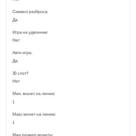
Символ разброса:
Да
Игра на удвоение:
Нет
Авто игра:
Да
3D слот?
Нет
Мин. монет на линию:
1
Макс монет на линию:
1
Мин размер монеты: