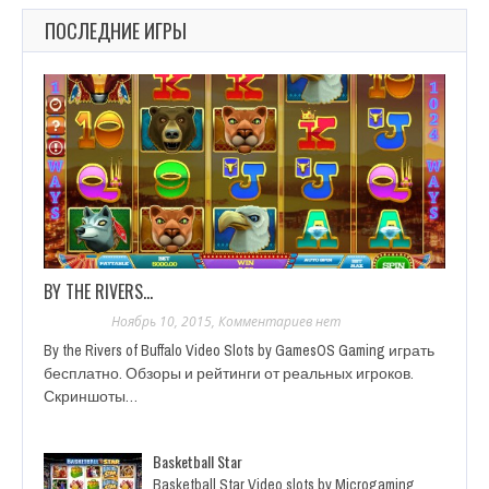
ПОСЛЕДНИЕ ИГРЫ
BY THE RIVERS…
Ноябрь 10, 2015,
Комментариев
к
нет
записи
By the Rivers of Buffalo Video Slots by GamesOS Gaming играть
By the
бесплатно. Обзоры и рейтинги от реальных игроков.
Rivers
Скриншоты…
of
Buffalo
Basketball Star
Basketball Star Video slots by Microgaming