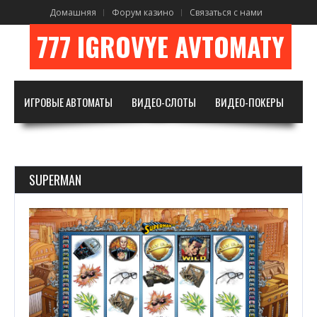
Домашняя
Форум казино
Связаться с нами
777 IGROVYE AVTOMATY
ИГРОВЫЕ АВТОМАТЫ
ВИДЕО-СЛОТЫ
ВИДЕО-ПОКЕРЫ
ИГРЫ КАЗИНО
КАЗИНО
СТАТЬИ
SUPERMAN