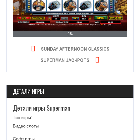
0%

SUNDAY AFTERNOON CLASSICS

SUPERMAN JACKPOTS
ДЕТАЛИ ИГРЫ
Детали игры Superman
Тип игры:
Видео слоты
Софт игры: