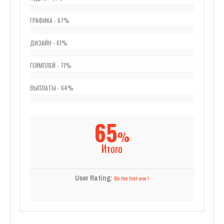
ГРАФИКА - 67%
ДИЗАЙН - 61%
ГЕЙМПЛЕЙ - 71%
ВЫПЛАТЫ - 64%
65
%
Итого
User Rating:
Be the first one !