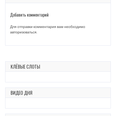
Добавить комментарий
Для отправки комментария вам необходимо
авторизоваться
.
КЛЁВЫЕ СЛОТЫ
ВИДЕО ДНЯ