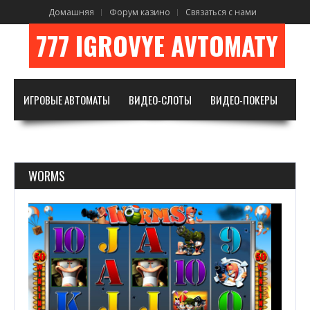
Домашняя
Форум казино
Связаться с нами
777 IGROVYE AVTOMATY
ИГРОВЫЕ АВТОМАТЫ
ВИДЕО-СЛОТЫ
ВИДЕО-ПОКЕРЫ
ИГРЫ КАЗИНО
КАЗИНО
СТАТЬИ
WORMS