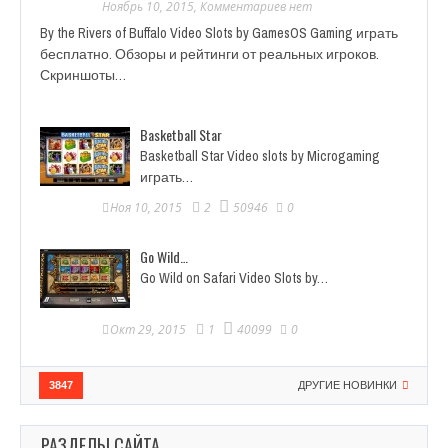
Ноябрь 10, 2015,
Комментариев
к
нет
записи
By the Rivers of Buffalo Video Slots by GamesOS Gaming играть
By the
бесплатно. Обзоры и рейтинги от реальных игроков.
Rivers
Скриншоты…
of
Buffalo
Basketball Star
Basketball Star Video slots by Microgaming
играть…
Ноя 10, 2015
2
50946
0
Go Wild…
Go Wild on Safari Video Slots by…
Окт 29, 2015
1
40099
0
ДРУГИЕ НОВИНКИ
3847
РАЗДЕЛЫ САЙТА