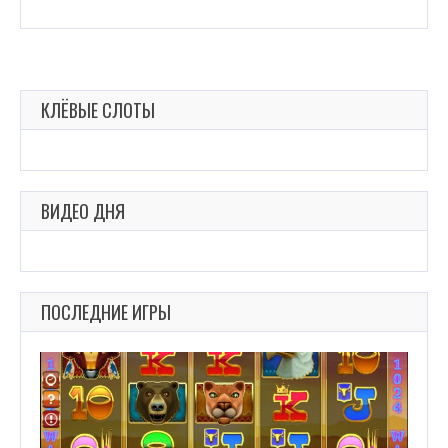
КЛЁВЫЕ СЛОТЫ
ВИДЕО ДНЯ
ПОСЛЕДНИЕ ИГРЫ