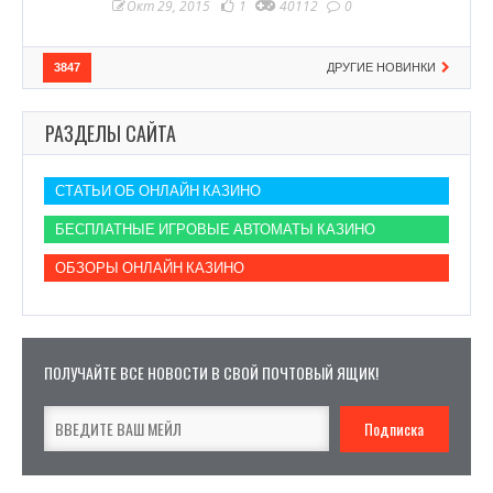
Окт 29, 2015
1
40112
0
ДРУГИЕ НОВИНКИ
3847
РАЗДЕЛЫ САЙТА
СТАТЬИ ОБ ОНЛАЙН КАЗИНО
БЕСПЛАТНЫЕ ИГРОВЫЕ АВТОМАТЫ КАЗИНО
ОБЗОРЫ ОНЛАЙН КАЗИНО
ПОЛУЧАЙТЕ ВСЕ НОВОСТИ В СВОЙ ПОЧТОВЫЙ ЯЩИК!