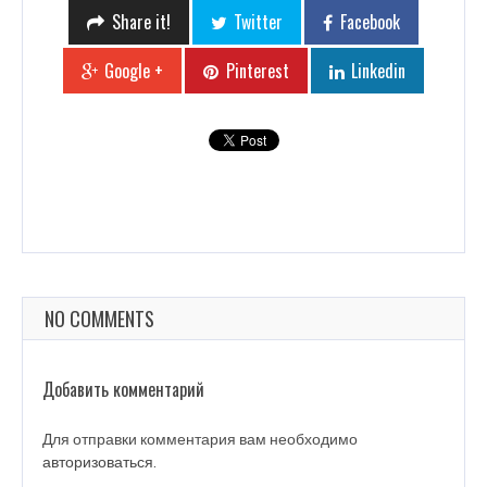
Share it!
Twitter
Facebook
Google +
Pinterest
Linkedin
NO COMMENTS
Добавить комментарий
Для отправки комментария вам необходимо
авторизоваться
.