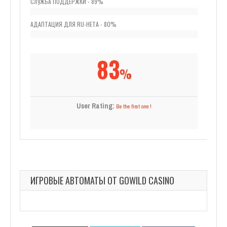
СЛУЖБА ПОДДЕРЖКИ - 89%
АДАПТАЦИЯ ДЛЯ RU-НЕТА - 80%
83
%
User Rating:
Be the first one !
ИГРОВЫЕ АВТОМАТЫ ОТ GOWILD CASINO