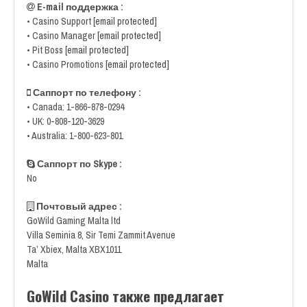
E-mail поддержка :
• Casino Support
[email protected]
• Casino Manager
[email protected]
• Pit Boss
[email protected]
• Casino Promotions
[email protected]
Саппорт по телефону :
• Canada: 1-866-878-0294
• UK: 0-808-120-3629
• Australia: 1-800-623-801
Саппорт по Skype :
No
Почтовый адрес :
GoWild Gaming Malta ltd
Villa Seminia 8, Sir Temi Zammit Avenue
Ta’ Xbiex, Malta XBX1011
Malta
GoWild Casino также предлагает