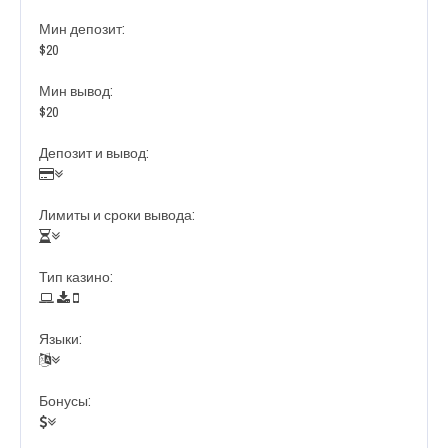
Мин депозит:
$20
Мин вывод:
$20
Депозит и вывод:
Лимиты и сроки вывода:
Тип казино:
Языки:
Бонусы: