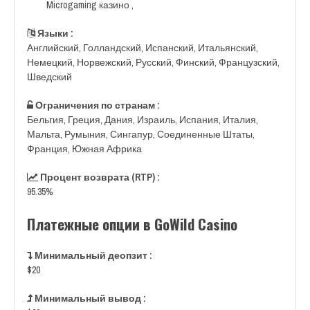
Microgaming казино
Языки :
Английский
,
Голландский
,
Испанский
,
Итальянский
,
Немецкий
,
Норвежский
,
Русский
,
Финский
,
Французский
,
Шведский
Ограничения по странам :
Бельгия
,
Греция
,
Дания
,
Израиль
,
Испания
,
Италия
,
Мальта
,
Румыния
,
Сингапур
,
Соединенные Штаты
,
Франция
,
Южная Африка
Процент возврата (RTP) :
95.35%
Платежные опции в GoWild Casino
Минимальный деопзит :
$20
Минимальный вывод :