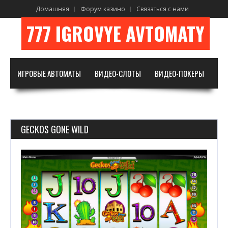
Домашняя
Форум казино
Связаться с нами
777 IGROVYE AVTOMATY
ИГРОВЫЕ АВТОМАТЫ
ВИДЕО-СЛОТЫ
ВИДЕО-ПОКЕРЫ
ИГРЫ КАЗИНО
КАЗИНО
СТАТЬИ
GECKOS GONE WILD