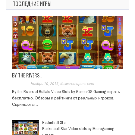
ПОСЛЕДНИЕ ИГРЫ
BY THE RIVERS…
Ноябрь 10, 2015,
Комментариев
к
нет
записи
By the Rivers of Buffalo Video Slots by GamesOS Gaming играть
By the
бесплатно. Обзоры и рейтинги от реальных игроков.
Rivers
Скриншоты…
of
Buffalo
Basketball Star
Basketball Star Video slots by Microgaming