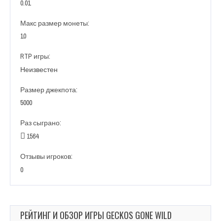
0.01
Макс размер монеты:
10
RTP игры:
Неизвестен
Размер джекпота:
5000
Раз сыграно:
1564
Отзывы игроков:
0
РЕЙТИНГ И ОБЗОР ИГРЫ GECKOS GONE WILD