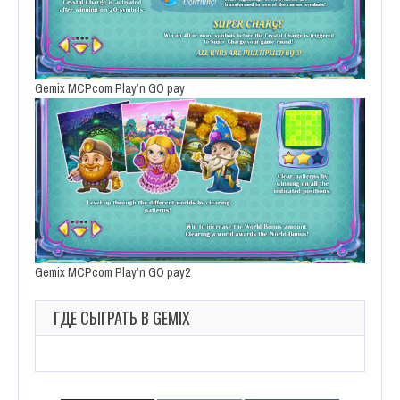
Gemix MCPcom Play’n GO pay
Gemix MCPcom Play’n GO pay2
ГДЕ СЫГРАТЬ В GEMIX