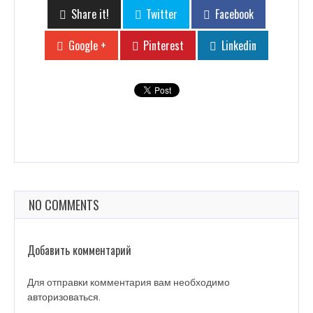
Share it!
Twitter
Facebook
Google +
Pinterest
Linkedin
NO COMMENTS
Добавить комментарий
Для отправки комментария вам необходимо
авторизоваться
.