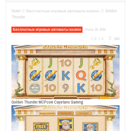
Home
Бесплатные игровые автоматы казино
Golden


Thunder
Бесплатные игровые автоматы казино
Июнь 30, 2015
0
0
1603
Golden Thunder MCPcom Cayetano Gaming