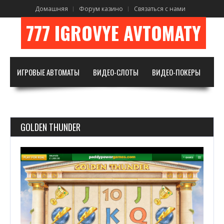
Домашняя
Форум казино
Связаться с нами
777 IGROVYE AVTOMATY
ИГРОВЫЕ АВТОМАТЫ
ВИДЕО-СЛОТЫ
ВИДЕО-ПОКЕРЫ
ИГРЫ КАЗИНО
КАЗИНО
СТАТЬИ
GOLDEN THUNDER