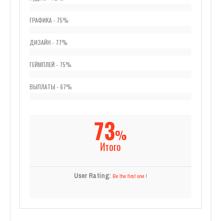
ГРАФИКА - 75%
ДИЗАЙН - 77%
ГЕЙМПЛЕЙ - 75%
ВЫПЛАТЫ - 67%
73
%
Итого
User Rating:
Be the first one !