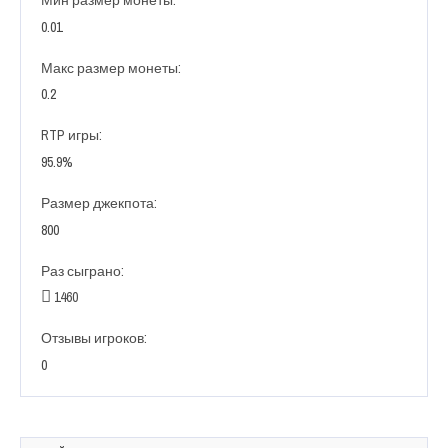
Мин размер монеты:
0.01
Макс размер монеты:
0.2
RTP игры:
95.9%
Размер джекпота:
800
Раз сыграно:
1460
Отзывы игроков:
0