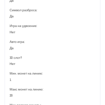
Да
Символ разброса:
Да
Игра на удвоение:
Нет
Авто игра:
Да
3D слот?
Нет
Мин. монет на линию:
1
Макс монет на линию:
20