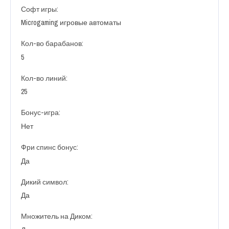
Софт игры:
Microgaming игровые автоматы
Кол-во барабанов:
5
Кол-во линий:
25
Бонус-игра:
Нет
Фри спинс бонус:
Да
Дикий символ:
Да
Множитель на Диком: