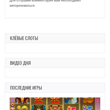
Для отправки комментария вам необходимо
авторизоваться
.
КЛЁВЫЕ СЛОТЫ
ВИДЕО ДНЯ
ПОСЛЕДНИЕ ИГРЫ