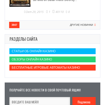
Окт 29, 2015
1
40110
0
ДРУГИЕ НОВИНКИ
3847
РАЗДЕЛЫ САЙТА
СТАТЬИ ОБ ОНЛАЙН КАЗИНО
ОБЗОРЫ ОНЛАЙН КАЗИНО
БЕСПЛАТНЫЕ ИГРОВЫЕ АВТОМАТЫ КАЗИНО
ПОЛУЧАЙТЕ ВСЕ НОВОСТИ В СВОЙ ПОЧТОВЫЙ ЯЩИК!