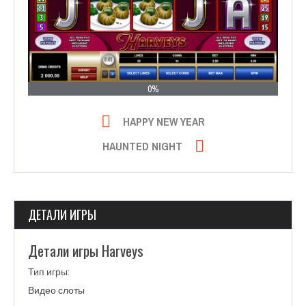
0%

HAPPY NEW YEAR

HAUNTED NIGHT
ДЕТАЛИ ИГРЫ
Детали игры Harveys
Тип игры:
Видео слоты