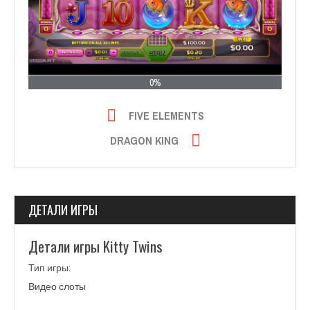
0%

FIVE ELEMENTS

DRAGON KING
ДЕТАЛИ ИГРЫ
Детали игры Kitty Twins
Тип игры:
Видео слоты