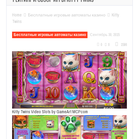
Home
Бесплатные игровые автоматы казино
Kitty


Twins
Бесплатные игровые автоматы казино
Сентябрь 30, 2015
0
0
1586
Kitty Twins Video Slots by GameArt MCPcom