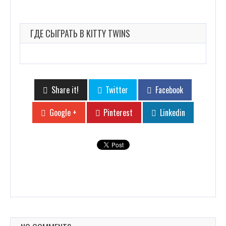
ГДЕ СЫГРАТЬ В KITTY TWINS
Share it!
Twitter
Facebook
Google +
Pinterest
Linkedin