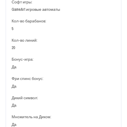
Софт игры:
GameArt игровые автоматы
Кол-во барабанов:
5
Кол-во линий:
20
Бонус-игра:
Да
Фри спинс бонус:
Да
Дикий символ:
Да
Множитель на Диком:
Да