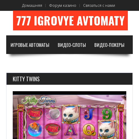
Домашняя
Форум казино
Связаться с нами
777 IGROVYE AVTOMATY
ИГРОВЫЕ АВТОМАТЫ
ВИДЕО-СЛОТЫ
ВИДЕО-ПОКЕРЫ
ИГРЫ КАЗИНО
КАЗИНО
СТАТЬИ
KITTY TWINS