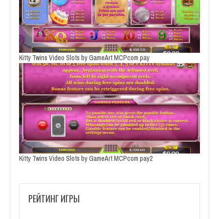
Kitty Twins Video Slots by GameArt MCPcom pay
Kitty Twins Video Slots by GameArt MCPcom pay2
РЕЙТИНГ ИГРЫ