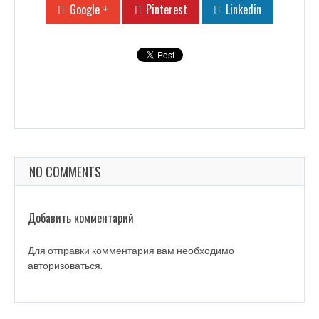
Google +
Pinterest
Linkedin
NO COMMENTS
Добавить комментарий
Для отправки комментария вам необходимо
авторизоваться
.