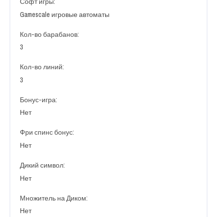
Софт игры:
Gamescale игровые автоматы
Кол-во барабанов:
3
Кол-во линий:
3
Бонус-игра:
Нет
Фри спинс бонус:
Нет
Дикий символ:
Нет
Множитель на Диком:
Нет