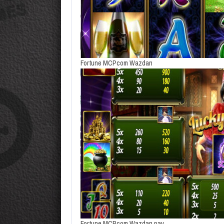
Fortune MCPcom Wazdan
Fortune MCPcom Wazdan pay