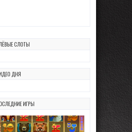
ЛЁВЫЕ СЛОТЫ
ИДЕО ДНЯ
ОСЛЕДНИЕ ИГРЫ