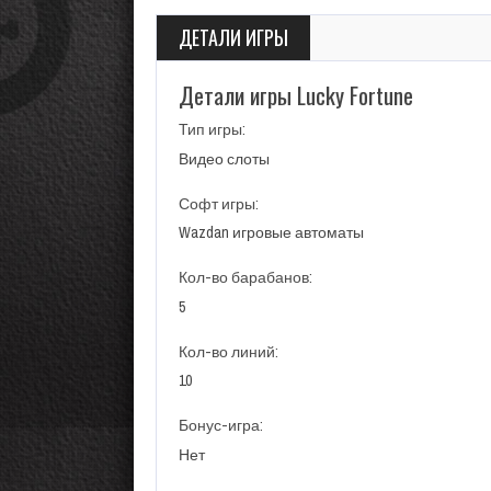
ДЕТАЛИ ИГРЫ
Детали игры Lucky Fortune
Тип игры:
Видео слоты
Софт игры:
Wazdan игровые автоматы
Кол-во барабанов:
5
Кол-во линий:
10
Бонус-игра:
Нет