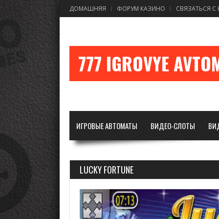
ДОМАШНЯЯ
ФОРУМ КАЗИНО
СВЯЗАТЬСЯ С
777 IGROVYE AVTO
ИГРОВЫЕ АВТОМАТЫ
ВИДЕО-СЛОТЫ
ВИ
LUCKY FORTUNE