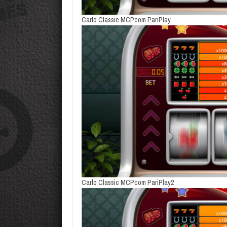
Carlo Classic MCPcom PariPlay
Carlo Classic MCPcom PariPlay2