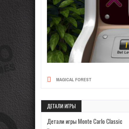

MAGICAL FOREST
ДЕТАЛИ ИГРЫ
Детали игры Monte Carlo Classic