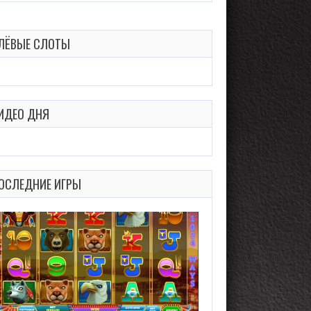
ЛЁВЫЕ СЛОТЫ
ИДЕО ДНЯ
ОСЛЕДНИЕ ИГРЫ