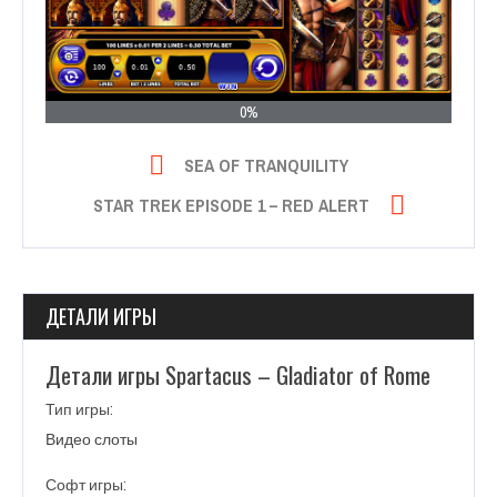
0%

SEA OF TRANQUILITY

STAR TREK EPISODE 1 – RED ALERT
ДЕТАЛИ ИГРЫ
Детали игры Spartacus – Gladiator of Rome
Тип игры:
Видео слоты
Софт игры: