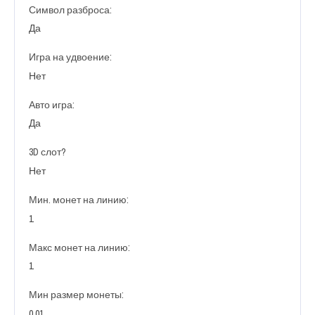
Символ разброса:
Да
Игра на удвоение:
Нет
Авто игра:
Да
3D слот?
Нет
Мин. монет на линию:
1
Макс монет на линию:
1
Мин размер монеты:
0.01