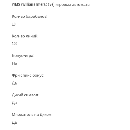
WMS (Williams Interactive) игровые автоматы
Кол-во барабанов:
10
Кол-во линий:
100
Бонус-игра:
Нет
Фри спинс бонус:
Да
Дикий символ:
Да
Множитель на Диком:
Да