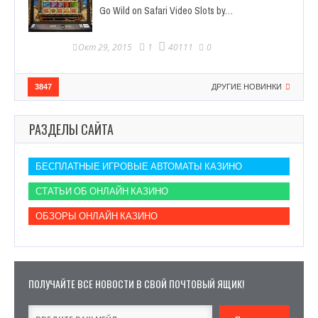
Go Wild on Safari Video Slots by…
Окт 29, 2015
1
40111
0
ДРУГИЕ НОВИНКИ
3847
РАЗДЕЛЫ САЙТА
БЕСПЛАТНЫЕ ИГРОВЫЕ АВТОМАТЫ КАЗИНО
СТАТЬИ ОБ ОНЛАЙН КАЗИНО
ОБЗОРЫ ОНЛАЙН КАЗИНО
ПОЛУЧАЙТЕ ВСЕ НОВОСТИ В СВОЙ ПОЧТОВЫЙ ЯЩИК!