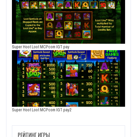
Super Hoot Loot MCPcom IGT pay
Super Hoot Loot MCPcom IGT pay2
РЕЙТИНГ ИГРЫ