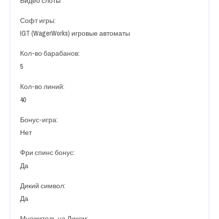
Видео слоты
Софт игры:
IGT (WagerWorks) игровые автоматы
Кол-во барабанов:
5
Кол-во линий:
40
Бонус-игра:
Нет
Фри спинс бонус:
Да
Дикий символ:
Да
Множитель на Диком: