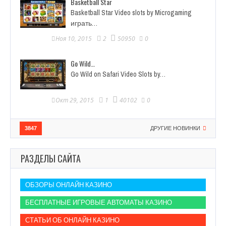
Basketball Star
Basketball Star Video slots by Microgaming
играть…
Ноя 10, 2015
2
50950
0
Go Wild…
Go Wild on Safari Video Slots by…
Окт 29, 2015
1
40102
0
ДРУГИЕ НОВИНКИ
3847
РАЗДЕЛЫ САЙТА
ОБЗОРЫ ОНЛАЙН КАЗИНО
БЕСПЛАТНЫЕ ИГРОВЫЕ АВТОМАТЫ КАЗИНО
СТАТЬИ ОБ ОНЛАЙН КАЗИНО