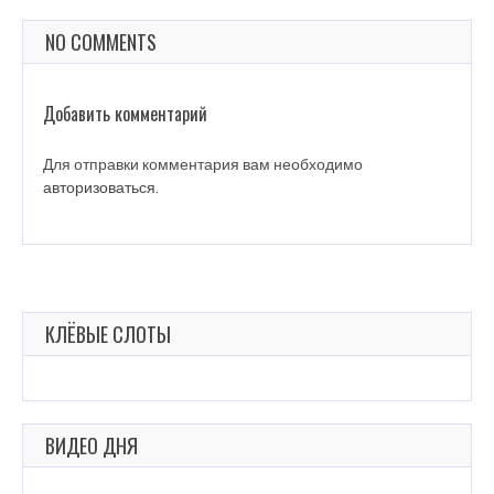
NO COMMENTS
Добавить комментарий
Для отправки комментария вам необходимо
авторизоваться
.
КЛЁВЫЕ СЛОТЫ
ВИДЕО ДНЯ