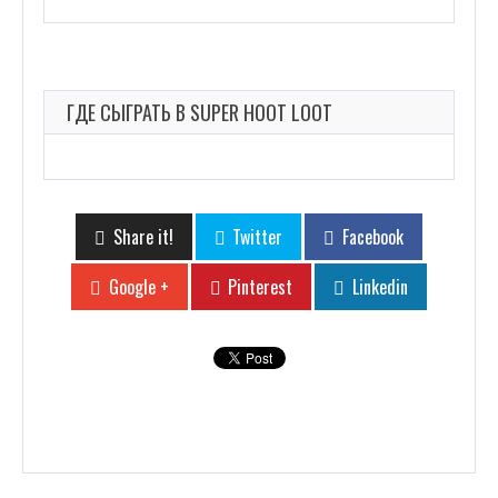
ГДЕ СЫГРАТЬ В SUPER HOOT LOOT
Share it!
Twitter
Facebook
Google +
Pinterest
Linkedin