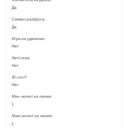
Да
Символ разброса:
Да
Игра на удвоение:
Нет
Авто игра:
Нет
3D слот?
Нет
Мин. монет на линию:
1
Макс монет на линию:
1