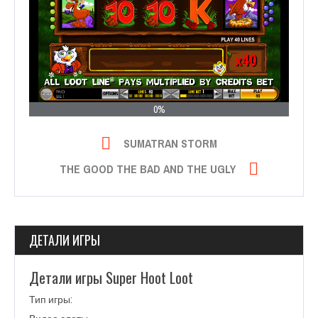
0%

SUMATRAN STORM

THE GOOD THE BAD AND THE UGLY
ДЕТАЛИ ИГРЫ
Детали игры Super Hoot Loot
Тип игры: