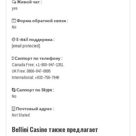
Живой чат :
yes
Форма обратной связи :
No
E-mail поддержка :
[email protected]
Саппорт по телефону :
Canada Free: +1-800-947-1351
UK Free: 0800-047-0695
International: +632-756-7946
Саппорт по Skype :
No
Почтовый адрес :
Not Stated
Bellini Casino также предлагает