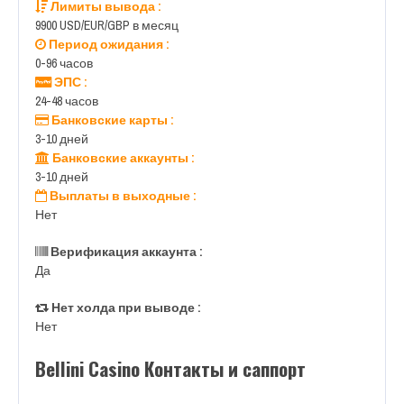
Лимиты вывода :
9900 USD/EUR/GBP в месяц
Период ожидания :
0-96 часов
ЭПС :
24-48 часов
Банковские карты :
3-10 дней
Банковские аккаунты :
3-10 дней
Выплаты в выходные :
Нет
Верификация аккаунта :
Да
Нет холда при выводе :
Нет
Bellini Casino Контакты и саппорт