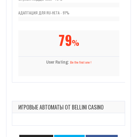
АДАПТАЦИЯ ДЛЯ RU-НЕТА - 91%
79
%
User Rating:
Be the first one !
ИГРОВЫЕ АВТОМАТЫ ОТ BELLINI CASINO