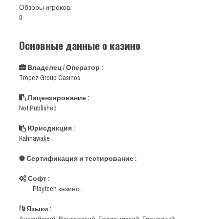
Обзоры игроков:
0
Основные данные о казино
Владелец / Оператор :
Tropez Group Casinos
Лицензирование :
Not Published
Юрисдикция :
Kahnawake
Сертификация и тестирование :
Софт :
Playtech казино
Языки :