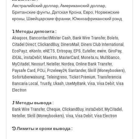
Австралийский доллар
,
Американский доллар
,
Британские фунты
,
Датская Крона
,
Евро
,
Норвежские
кроны
,
Швейцарские франки
,
Южноафриканский рэнд
Методы депозита :
Abaqoos
,
Bancontact/Mister Cash
,
Bank Wire Transfer
,
Boleto
,
Citadel Direct
,
ClickandBuy
,
DineroMail
,
Diners Club International
,
EcoPayz
,
eKonto
,
eNETS
,
Entropay
,
EPS
,
Euteller
,
ewire
,
GiroPay
,
iDEAL
,
instaDebit
,
Maestro
,
MasterCard
,
Moneta.ru
,
Multibanco
,
MyCitadel
,
Neosurf
,
Neteller
,
Nordea
,
Online Bank Transfer
,
Paysafe Card
,
POLi
,
Przelewy24
,
Santander
,
Skrill (Moneybookers)
,
Sofortuberwaisung
,
Teleingreso
,
Ticket Premium
,
Transferencia
Bancaria Local
,
Trustly
,
Ukash
,
UseMyBank
,
Visa
,
Visa Debit
,
Visa
Electron
Методы вывода :
Bank Wire Transfer
,
Cheque
,
ClickandBuy
,
instaDebit
,
MyCitadel
,
Neteller
,
Skrill (Moneybookers)
,
Visa
,
Visa Debit
,
Visa Electron
Лимиты и сроки вывода :