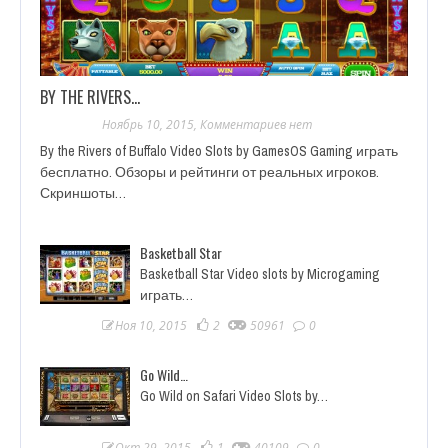
BY THE RIVERS…
Ноябрь 10, 2015,
Комментариев
к
нет
записи
By the Rivers of Buffalo Video Slots by GamesOS Gaming играть
By the
бесплатно. Обзоры и рейтинги от реальных игроков.
Rivers
Скриншоты…
of
Buffalo
Basketball Star
Basketball Star Video slots by Microgaming
играть…
Ноя 10, 2015
2
50961
0
Go Wild…
Go Wild on Safari Video Slots by…
Окт 29, 2015
1
40109
0