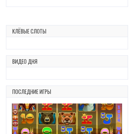
КЛЁВЫЕ СЛОТЫ
ВИДЕО ДНЯ
ПОСЛЕДНИЕ ИГРЫ