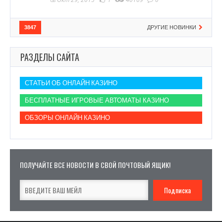
ДРУГИЕ НОВИНКИ
3847
РАЗДЕЛЫ САЙТА
СТАТЬИ ОБ ОНЛАЙН КАЗИНО
БЕСПЛАТНЫЕ ИГРОВЫЕ АВТОМАТЫ КАЗИНО
ОБЗОРЫ ОНЛАЙН КАЗИНО
ПОЛУЧАЙТЕ ВСЕ НОВОСТИ В СВОЙ ПОЧТОВЫЙ ЯЩИК!