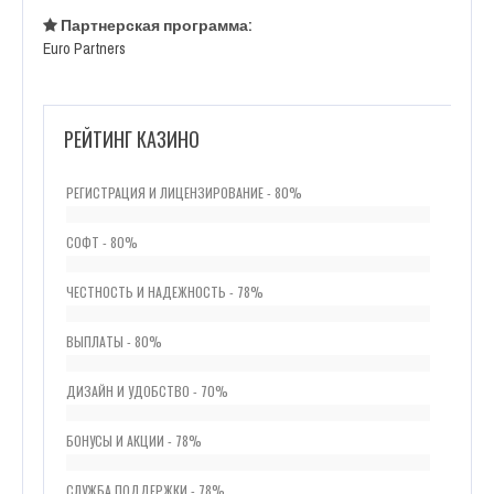
Партнерская программа:
Euro Partners
РЕЙТИНГ КАЗИНО
РЕГИСТРАЦИЯ И ЛИЦЕНЗИРОВАНИЕ - 80%
СОФТ - 80%
ЧЕСТНОСТЬ И НАДЕЖНОСТЬ - 78%
ВЫПЛАТЫ - 80%
ДИЗАЙН И УДОБСТВО - 70%
БОНУСЫ И АКЦИИ - 78%
СЛУЖБА ПОДДЕРЖКИ - 78%