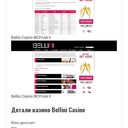
Bellini Casino MCPcom 5
Bellini Casino MCPcom 6
Детали казино Bellini Casino
Мин депозит: