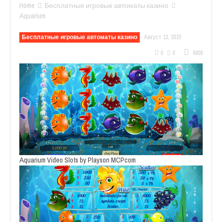
Home
Бесплатные игровые автоматы казино


Аquarium
Бесплатные игровые автоматы казино
Август 13, 2015
0
0
6808
Аquarium Video Slots by Playson MCPcom