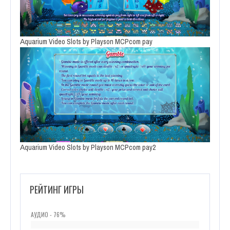
Аquarium Video Slots by Playson MCPcom pay
Аquarium Video Slots by Playson MCPcom pay2
РЕЙТИНГ ИГРЫ
АУДИО - 76%