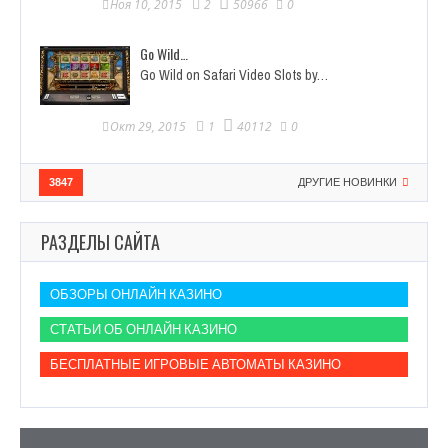
Ноя 10, 2015
2
50966
0
Go Wild…
Go Wild on Safari Video Slots by…
Окт 29, 2015
1
40112
0
ДРУГИЕ НОВИНКИ
3847
РАЗДЕЛЫ САЙТА
ОБЗОРЫ ОНЛАЙН КАЗИНО
СТАТЬИ ОБ ОНЛАЙН КАЗИНО
БЕСПЛАТНЫЕ ИГРОВЫЕ АВТОМАТЫ КАЗИНО