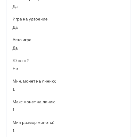
Да
Игра на удвоение:
Да
Авто игра:
Да
3D слот?
Нет
Мин. монет на линию:
1
Макс монет на линию:
1
Мин размер монеты:
1