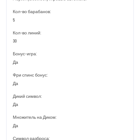
Кол-во барабанов:
5
Кол-во линий:
30
Бонус-игра:
Да
Фри спинс бонус:
Да
Дикий символ:
Да
Множитель на Диком:
Да
Символ разброса: