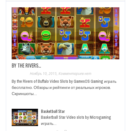
BY THE RIVERS…
Ноябрь 10, 2015,
Комментариев
к
нет
записи
By the Rivers of Buffalo Video Slots by GamesOS Gaming играть
By the
бесплатно. Обзоры и рейтинги от реальных игроков.
Rivers
Скриншоты…
of
Buffalo
Basketball Star
Basketball Star Video slots by Microgaming
играть…