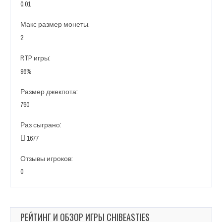
0.01
Макс размер монеты:
2
RTP игры:
96%
Размер джекпота:
750
Раз сыграно:
1677
Отзывы игроков:
0
РЕЙТИНГ И ОБЗОР ИГРЫ CHIBEASTIES