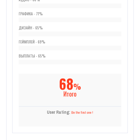
ГРАФИКА - 71%
ДИЗАЙН - 65%
ГЕЙМПЛЕЙ - 69%
ВЫПЛАТЫ - 65%
68
%
Итого
User Rating:
Be the first one !