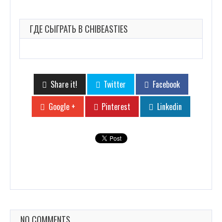
ГДЕ СЫГРАТЬ В CHIBEASTIES
Share it!
Twitter
Facebook
Google +
Pinterest
Linkedin
NO COMMENTS