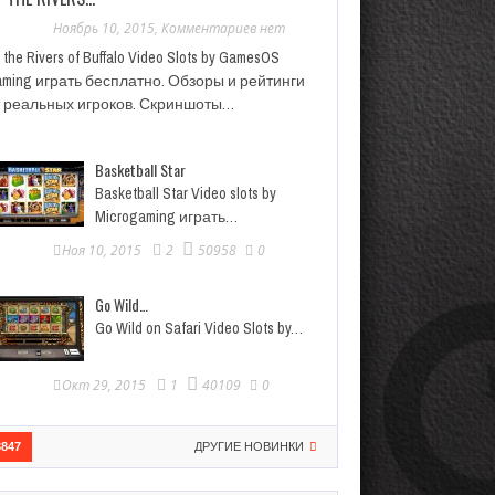
Ноябрь 10, 2015,
Комментариев
к записи By
нет
the Rivers of
 the Rivers of Buffalo Video Slots by GamesOS
Buffalo
ming играть бесплатно. Обзоры и рейтинги
т реальных игроков. Скриншоты…
Basketball Star
Basketball Star Video slots by
Microgaming играть…
Ноя 10, 2015
2
50958
0
Go Wild…
Go Wild on Safari Video Slots by…
Окт 29, 2015
1
40109
0
ДРУГИЕ НОВИНКИ
3847