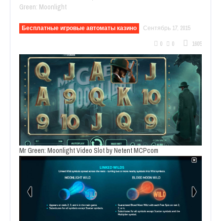
Green: Moonlight
Бесплатные игровые автоматы казино
Сентябрь 17, 2015
0
0
1605
Mr Green: Moonlight Video Slot by Netent MCPcom