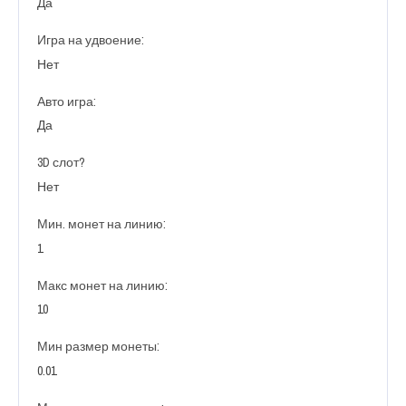
Да
Игра на удвоение:
Нет
Авто игра:
Да
3D слот?
Нет
Мин. монет на линию:
1
Макс монет на линию:
10
Мин размер монеты:
0.01