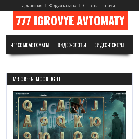
Домашняя
Форум казино
Связаться с нами
777 IGROVYE AVTOMATY
ИГРОВЫЕ АВТОМАТЫ
ВИДЕО-СЛОТЫ
ВИДЕО-ПОКЕРЫ
ИГРЫ КАЗИНО
КАЗИНО
СТАТЬИ
MR GREEN: MOONLIGHT