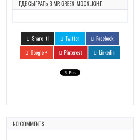
ГДЕ СЫГРАТЬ В MR GREEN: MOONLIGHT
Share it!
Twitter
Facebook
Google +
Pinterest
Linkedin
NO COMMENTS