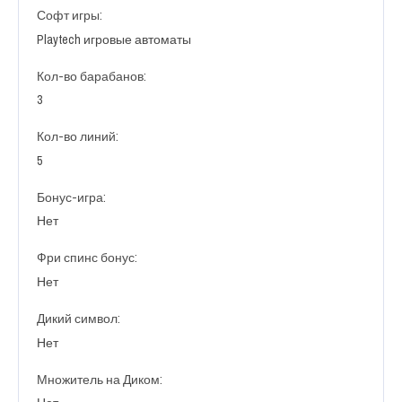
Софт игры:
Playtech игровые автоматы
Кол-во барабанов:
3
Кол-во линий:
5
Бонус-игра:
Нет
Фри спинс бонус:
Нет
Дикий символ:
Нет
Множитель на Диком: