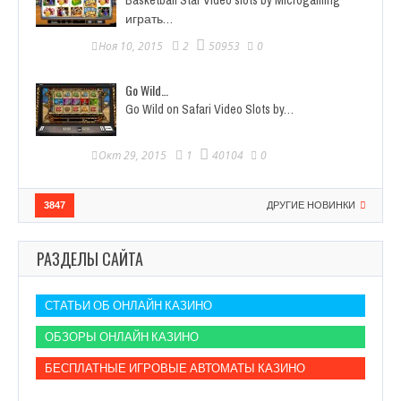
Basketball Star Video slots by Microgaming
играть…
Ноя 10, 2015
2
50953
0
Go Wild…
Go Wild on Safari Video Slots by…
Окт 29, 2015
1
40104
0
ДРУГИЕ НОВИНКИ
3847
РАЗДЕЛЫ САЙТА
СТАТЬИ ОБ ОНЛАЙН КАЗИНО
ОБЗОРЫ ОНЛАЙН КАЗИНО
БЕСПЛАТНЫЕ ИГРОВЫЕ АВТОМАТЫ КАЗИНО