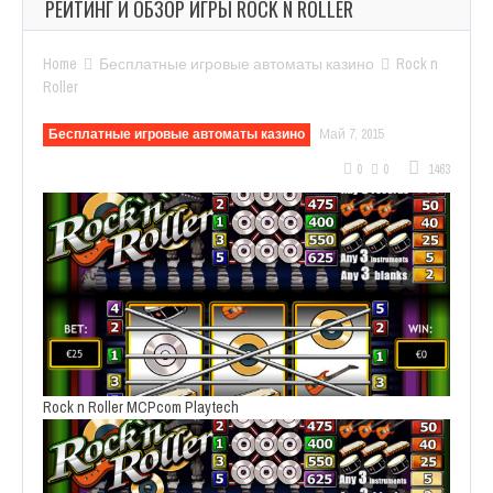
РЕЙТИНГ И ОБЗОР ИГРЫ ROCK N ROLLER
Home
Бесплатные игровые автоматы казино
Rock n


Roller
Бесплатные игровые автоматы казино
Май 7, 2015
0
0
1463
Rock n Roller MCPcom Playtech