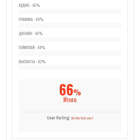
АУДИО - 65%
ГРАФИКА - 69%
ДИЗАЙН - 65%
ГЕЙМПЛЕЙ - 69%
ВЫПЛАТЫ - 63%
66
%
Итого
User Rating:
Be the first one !