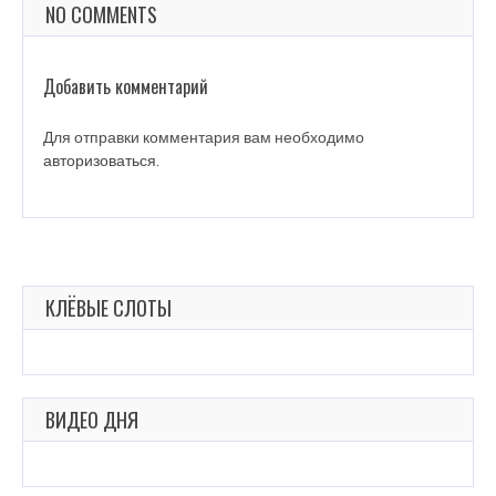
NO COMMENTS
Добавить комментарий
Для отправки комментария вам необходимо
авторизоваться
.
КЛЁВЫЕ СЛОТЫ
ВИДЕО ДНЯ