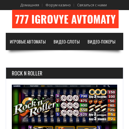
Домашняя
Форум казино
Связаться с нами
777 IGROVYE AVTOMATY
ИГРОВЫЕ АВТОМАТЫ
ВИДЕО-СЛОТЫ
ВИДЕО-ПОКЕРЫ
ИГРЫ КАЗИНО
КАЗИНО
СТАТЬИ
ROCK N ROLLER